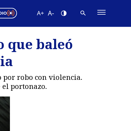
DIO
ón Valparaíso
Editorial
o que baleó
encias
ia
os
 por robo con violencia.
 el portonazo.