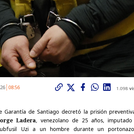
026
08:56
1.098
vi
 Garantía de Santiago decretó la prisión preventiv
Borge Ladera
, venezolano de 25 años, imputado
subfusil Uzi a un hombre durante un portonaz