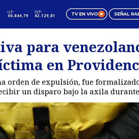
UF:
IVP:
TV EN VIVO
SEÑAL RA
40.844,79
42.129,81
s
Mundo Inmobiliario
Regi
tiva para venezolan
al
Negocios
Tend
víctima en Providenc
Pura Mujer
Vide
a orden de expulsión, fue formalizado
cibir un disparo bajo la axila durante