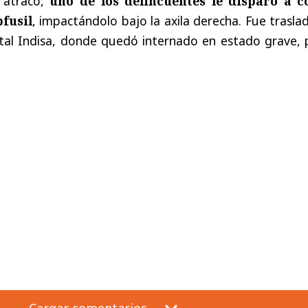
l atraco,
uno de los delincuentes le disparó a c
bfusil
, impactándolo bajo la axila derecha. Fue trasl
tal Indisa, donde quedó internado en estado grave, 
Cargar comentarios