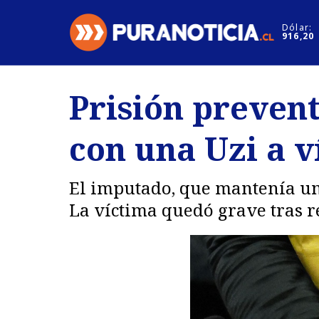
Click acá para ir directamente al contenido
Dólar:
916,20
Nacional
Espectáculo
Prisión preven
Regiones
Internacion
con una Uzi a 
Deportes
Motores
El imputado, que mantenía un
La víctima quedó grave tras re