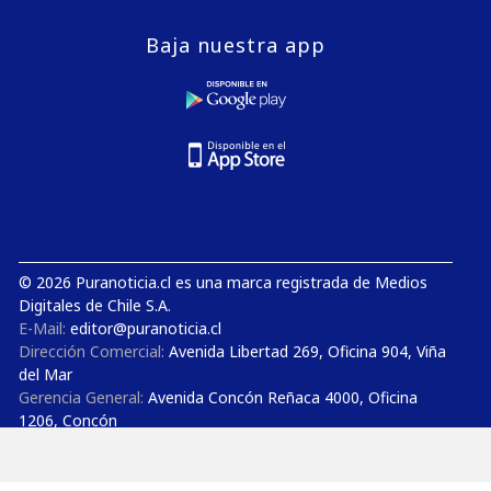
Baja nuestra app
© 2026 Puranoticia.cl es una marca registrada de Medios
Digitales de Chile S.A.
E-Mail:
editor@puranoticia.cl
Dirección Comercial:
Avenida Libertad 269, Oficina 904, Viña
del Mar
Gerencia General:
Avenida Concón Reñaca 4000, Oficina
1206, Concón
Estudios de TV y Radio:
Avenida Concón Reñaca 4000,
Oficina 710, Concón
Teléfonos:
+56 32 3852727 - +56 32 3850300 - +56 9 50 52