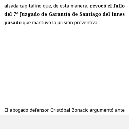
alzada capitalino que, de esta manera,
revocó el fallo
del 7º Juzgado de Garantía de Santiago del lunes
pasado
que mantuvo la prisión preventiva.
El abogado defensor Cristóbal Bonacic argumentó ante
la corte que ya no se configuraban los requisitos para
mantener la prisión preventiva, al estimar que
no