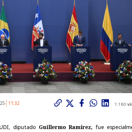
025
11:32
1.180
vi
 UDI, diputado
Guillermo Ramírez,
fue especialm