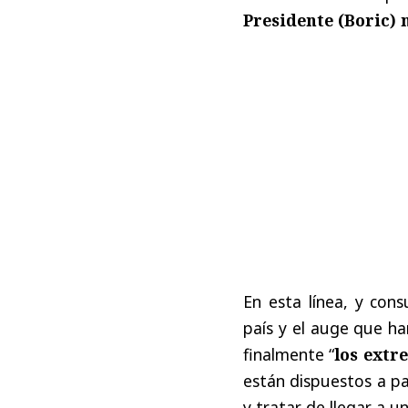
Presidente (Boric) 
En esta línea, y cons
país y el auge que h
finalmente “
los extr
están dispuestos a pa
y tratar de llegar a u