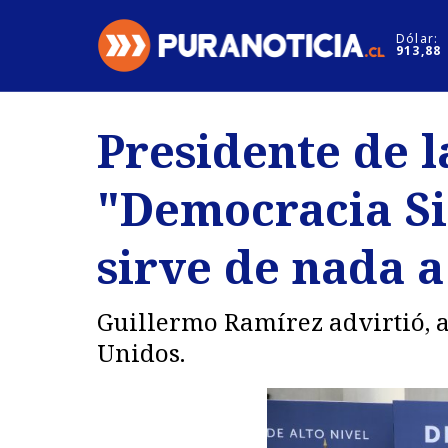
Click acá para ir directamente al contenido
Dólar:
913,88
Nacional
Espectáculo
Presidente de 
Regiones
Internacion
"Democracia Si
Deportes
Motores
sirve de nada a
Guillermo Ramírez advirtió, a
Unidos.