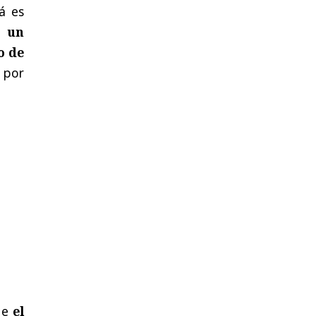
á es
s,
un
o de
 por
ue
el