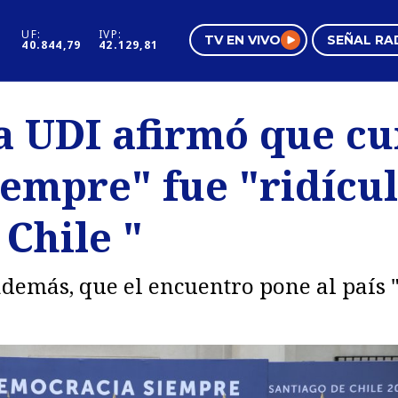
UF:
IVP:
TV EN VIVO
SEÑAL RA
40.844,79
42.129,81
s
Mundo Inmobiliario
Regi
la UDI afirmó que c
al
Negocios
Tend
empre" fue "ridícul
Pura Mujer
Vide
 Chile "
demás, que el encuentro pone al país "