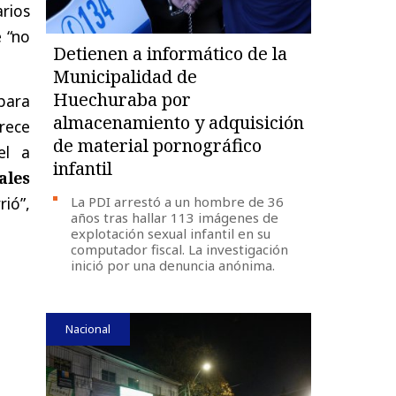
rios
e “no
Detienen a informático de la
Municipalidad de
Huechuraba por
 para
almacenamiento y adquisición
rece
de material pornográfico
el a
infantil
ales
rió”,
La PDI arrestó a un hombre de 36
años tras hallar 113 imágenes de
explotación sexual infantil en su
computador fiscal. La investigación
inició por una denuncia anónima.
Nacional