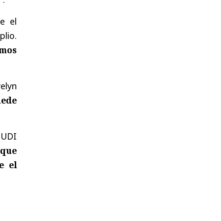
e el
plio.
amos
elyn
uede
 UDI
 que
e el