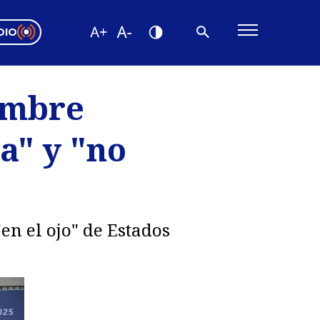
DIO
ón Valparaíso
Editorial
umbre
encias
a" y "no
os
en el ojo" de Estados