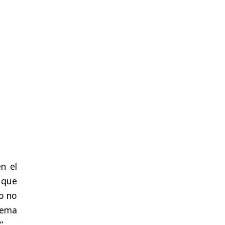
en el
 que
o no
tema
”.