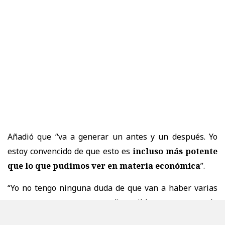
Añadió que “va a generar un antes y un después. Yo
estoy convencido de que esto es
incluso más potente
que lo que pudimos ver en materia económica
”.
“Yo no tengo ninguna duda de que van a haber varias
personas que van a estar disponibles para apoyar la
agenda de seguridad.
Me imagino que todos van a