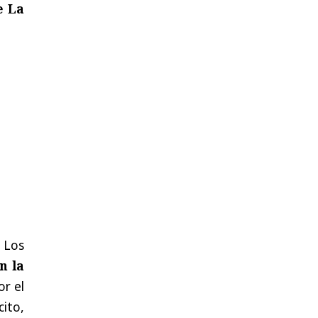
e La
 Los
n la
or el
cito,