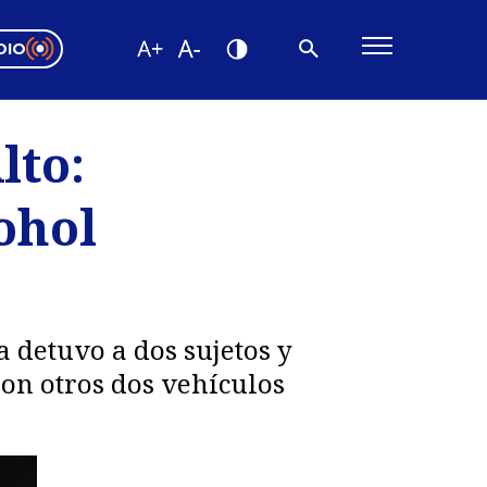
DIO
ón Valparaíso
Editorial
lto:
encias
ohol
os
a detuvo a dos sujetos y
ron otros dos vehículos