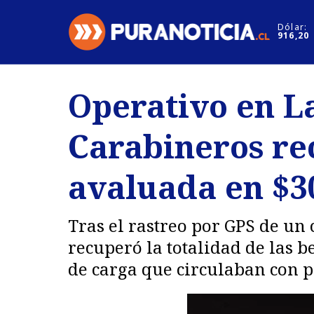
Click acá para ir directamente al contenido
Dólar:
916,20
Nacional
Espectáculo
Operativo en La
Regiones
Internacion
Carabineros re
Deportes
Motores
avaluada en $3
Tras el rastreo por GPS de un 
recuperó la totalidad de las b
de carga que circulaban con pa