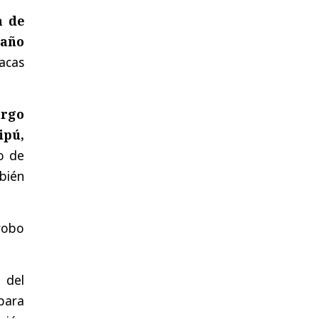
a de
maño
acas
argo
ipú,
o de
bién
robo
 del
para