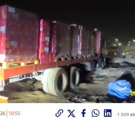
026
10:55
1.509
vi