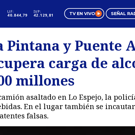
UF:
IVP:
TV EN VIVO
SEÑAL RA
40.844,79
42.129,81
s
Mundo Inmobiliario
Regi
 Pintana y Puente A
al
Negocios
Tend
cupera carga de alc
Pura Mujer
Vide
00 millones
camión asaltado en Lo Espejo, la policí
ebidas. En el lugar también se incauta
tentes falsas.