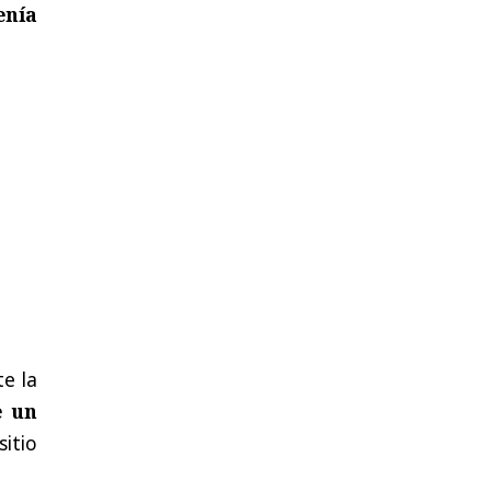
enía
te la
e un
sitio