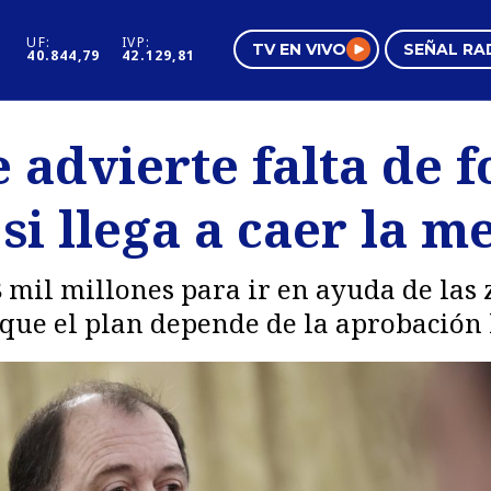
UF:
IVP:
TV EN VIVO
SEÑAL RA
40.844,79
42.129,81
s
Mundo Inmobiliario
Regi
 advierte falta de 
al
Negocios
Tend
si llega a caer la 
Pura Mujer
Vide
 mil millones para ir en ayuda de las 
 que el plan depende de la aprobación 