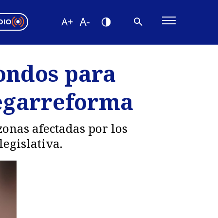
DIO
ón Valparaíso
Editorial
fondos para
encias
megarreforma
os
zonas afectadas por los
legislativa.