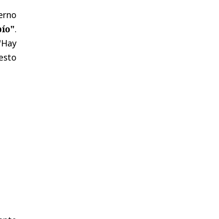
erno
bío"
.
"Hay
esto