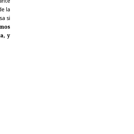
 ante
de la
sa si
amos
a, y