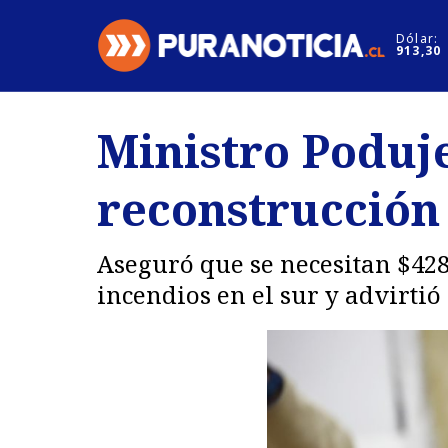
Click acá para ir directamente al contenido
Dólar:
913,30
Nacional
Espectáculo
Ministro Poduje
Regiones
Internacion
reconstrucción 
Deportes
Motores
Aseguró que se necesitan $428
incendios en el sur y advirtió