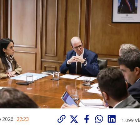
e 2026
22:23
1.099
vi