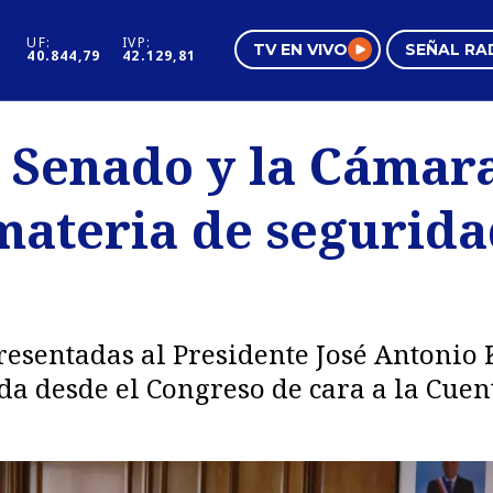
UF:
IVP:
TV EN VIVO
SEÑAL RA
40.844,79
42.129,81
s
Mundo Inmobiliario
Regi
l Senado y la Cámar
al
Negocios
Tend
materia de segurida
Pura Mujer
Vide
esentadas al Presidente José Antonio 
a desde el Congreso de cara a la Cuen