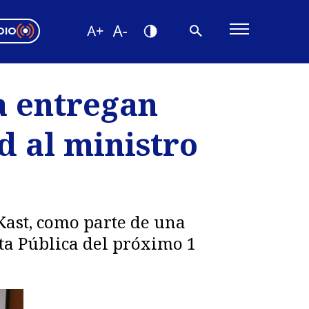
DIO
ón Valparaíso
Editorial
a entregan
encias
d al ministro
os
Kast, como parte de una
ta Pública del próximo 1