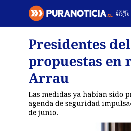
Click acá para ir directamente al contenido
Dólar:
912,75
Nacional
Espectáculo
Presidentes de
Regiones
Internacion
propuestas en 
Deportes
Motores
Arrau
Las medidas ya habían sido pr
agenda de seguridad impulsad
de junio.