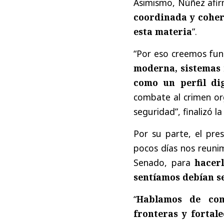
Asimismo, Núñez afirm
coordinada y coher
esta materia
”.
“Por eso creemos fu
moderna, sistemas 
como un perfil dig
combate al crimen or
seguridad”, finalizó l
Por su parte, el pre
pocos días nos reunim
Senado, para
hacerl
sentíamos debían se
“
Hablamos de com
fronteras y fortale