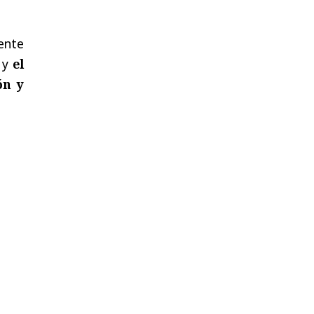
ente
n y
el
ón y