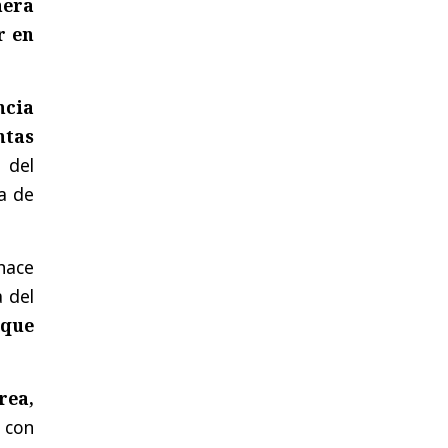
nera
r en
ncia
ntas
 del
a de
hace
a del
 que
rea,
 con