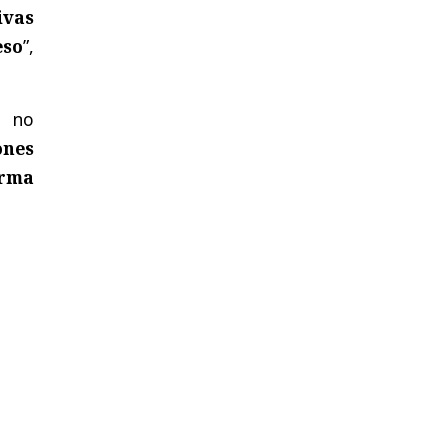
ivas
eso
”,
e no
nes
orma