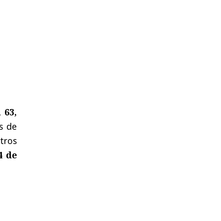
, 63,
os de
tros
4 de