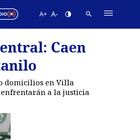
DIO
ón Valparaíso
Editorial
Central: Caen
encias
tanilo
os
 domicilios en Villa
nfrentarán a la justicia