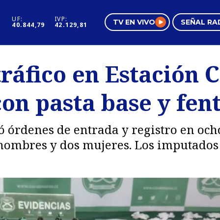
UF:
IVP:
TV EN VIVO
SEÑAL RA
40.844,79
42.129,81
s
Mundo Inmobiliario
Regi
ráfico en Estación 
al
Negocios
Tend
con pasta base y fen
Pura Mujer
Vide
 órdenes de entrada y registro en ocho
hombres y dos mujeres. Los imputados e