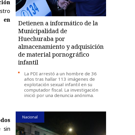
ción
stro
s en
Detienen a informático de la
Municipalidad de
Huechuraba por
almacenamiento y adquisición
de material pornográfico
infantil
La PDI arrestó a un hombre de 36
años tras hallar 113 imágenes de
explotación sexual infantil en su
computador fiscal. La investigación
inició por una denuncia anónima.
Nacional
odos
 sin