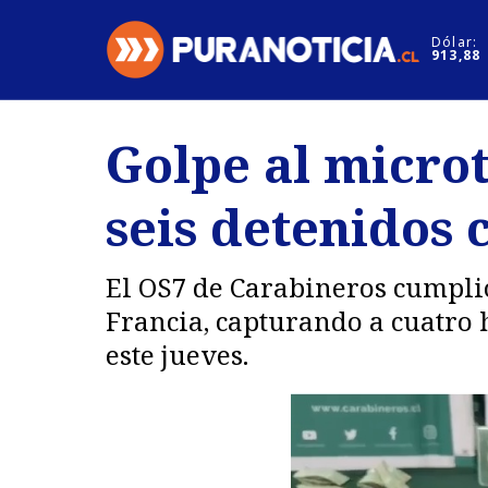
Click acá para ir directamente al contenido
Dólar:
913,88
Nacional
Espectáculo
Golpe al microt
Regiones
Internacion
seis detenidos 
Deportes
Motores
El OS7 de Carabineros cumplió
Francia, capturando a cuatro 
este jueves.