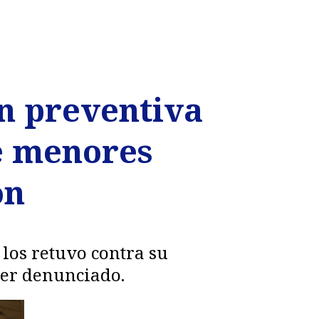
ón preventiva
ve menores
on
 los retuvo contra su
ser denunciado.