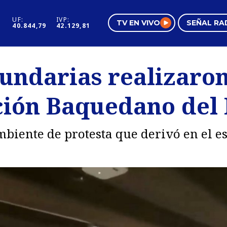
UF:
IVP:
TV EN VIVO
SEÑAL RA
40.844,79
42.129,81
s
Mundo Inmobiliario
Regi
cundarias realizaro
al
Negocios
Tend
ción Baquedano del
Pura Mujer
Vide
iente de protesta que derivó en el est