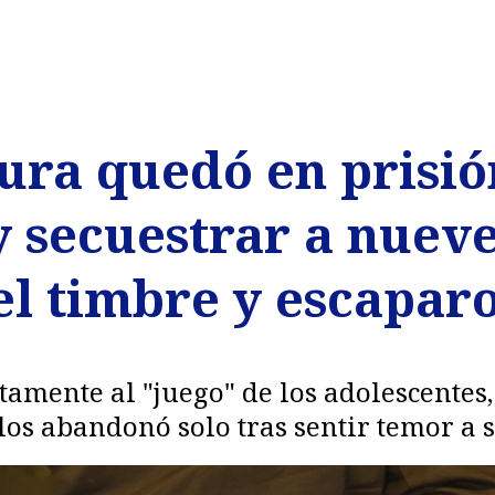
cura quedó en prisi
 y secuestrar a nue
el timbre y escapar
amente al "juego" de los adolescentes,
os abandonó solo tras sentir temor a 