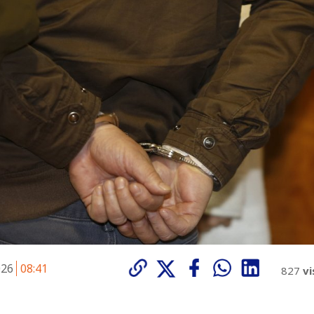
026
08:41
827
vi