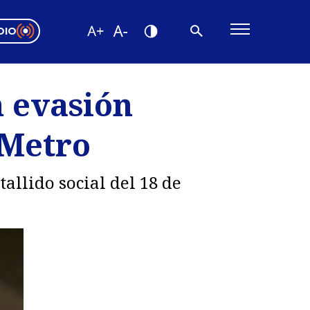
DIO
ón Valparaíso
Editorial
n evasión
encias
 Metro
os
allido social del 18 de