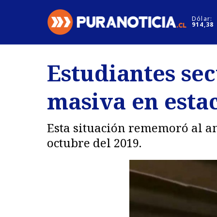
Click acá para ir directamente al contenido
Dólar:
914,38
Nacional
Espectáculo
Estudiantes se
Regiones
Internacion
masiva en esta
Deportes
Motores
Esta situación rememoró al amb
octubre del 2019.