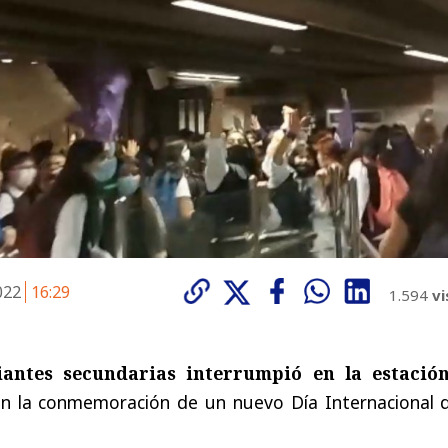
2022
16:29
1.594
vi
iantes secundarias interrumpió en la estació
n la conmemoración de un nuevo Día Internacional d