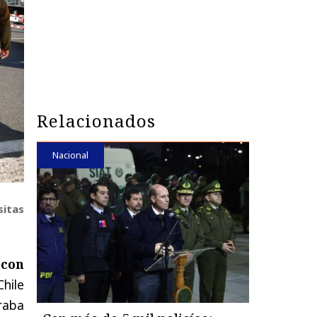
Relacionados
Nacional
sitas
 con
hile
raba