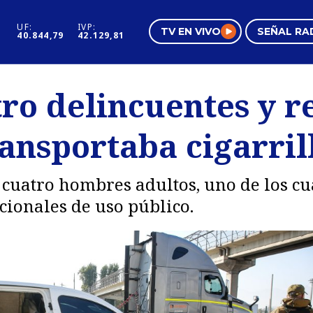
UF:
IVP:
TV EN VIVO
SEÑAL RA
40.844,79
42.129,81
s
Mundo Inmobiliario
Regi
tro delincuentes y 
al
Negocios
Tend
ransportaba cigarri
Pura Mujer
Vide
 cuatro hombres adultos, uno de los c
cionales de uso público.