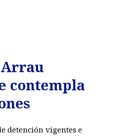
o Arrau
e contempla
iones
de detención vigentes e