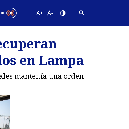
DIO
ón Valparaíso
Editorial
recuperan
encias
llos en Lampa
os
uales mantenía una orden