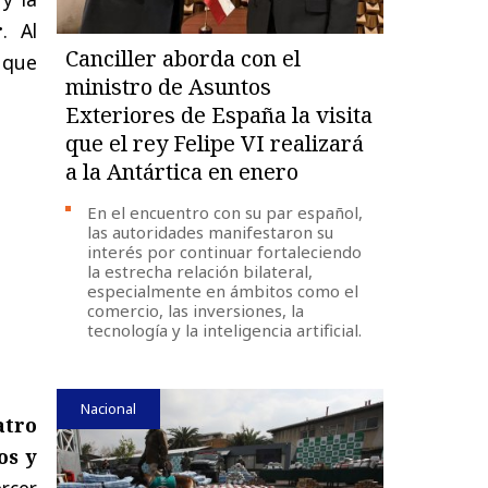
r
. Al
Canciller aborda con el
 que
ministro de Asuntos
Exteriores de España la visita
que el rey Felipe VI realizará
a la Antártica en enero
En el encuentro con su par español,
las autoridades manifestaron su
interés por continuar fortaleciendo
la estrecha relación bilateral,
especialmente en ámbitos como el
comercio, las inversiones, la
tecnología y la inteligencia artificial.
Nacional
atro
os y
ercer