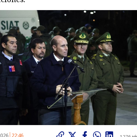
 2026
22:46
1276
vi