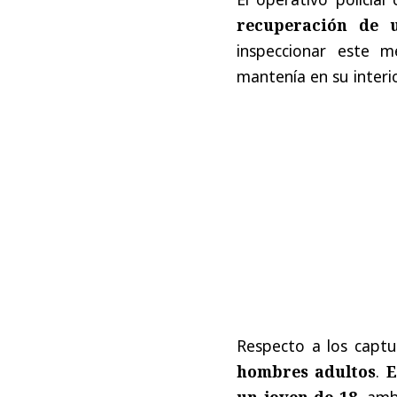
recuperación de 
inspeccionar este m
mantenía en su interio
Respecto a los captu
hombres adultos
.
E
un joven de 18
, amb