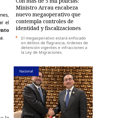
Con más de 5 mil policías:
Ministro Arrau encabeza
nuevo megaoperativo que
rnes,
contempla controles de
r el
identidad y fiscalizaciones
ento
a.
El megaoperativo estará enfocado
en delitos de flagrancia, órdenes de
detención vigentes e infracciones a
la Ley de Migraciones.
Nacional
y la