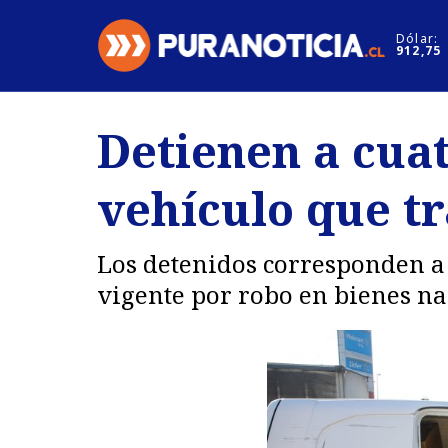
Click acá para ir directamente al contenido
Dólar:
912,75
Nacional
Espectáculo
Detienen a cua
Regiones
Internacion
vehículo que t
Deportes
Motores
Los detenidos corresponden a
vigente por robo en bienes na