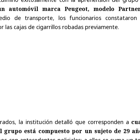
un automóvil
marca Peugeot, modelo Partne
edio de transporte, los funcionarios constataron
r las cajas de cigarrillos robadas previamente.
rados, la institución detalló que corresponden a
cu
l grupo está compuesto por un sujeto de 29 añ
os con antecedentes policiales; a ellos se suma un t