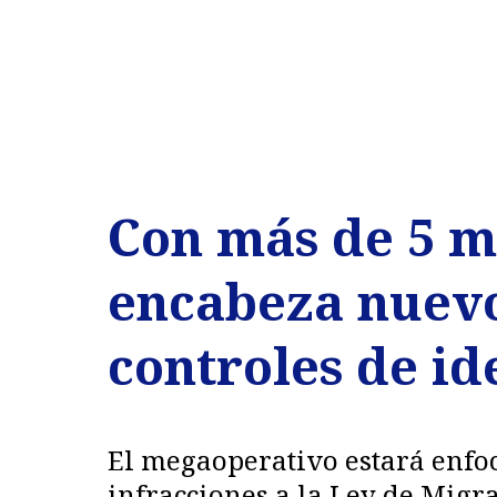
Con más de 5 mi
encabeza nuev
controles de id
El megaoperativo estará enfoc
infracciones a la Ley de Migr