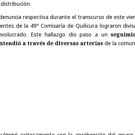
distribución.
denuncia respectiva durante el transcurso de este vie
tes de la 49ª Comisaría de Quilicura lograron divisa
involucrado. Este hallazgo dio paso a un
seguimi
xtendió a través de diversas arterias
de la comun
l culminó exitosamente con la aprehensión del grupo 