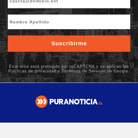
Contacto
editor@puranoticia.cl