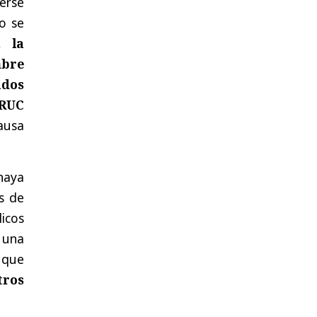
erse
o se
s,
la
mbre
ados
 RUC
causa
haya
s de
icos
 una
 que
tros