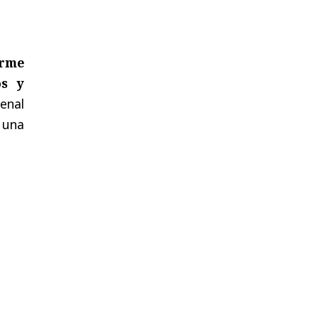
orme
os y
penal
 una