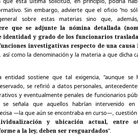
 que esta última solicitud, en principio, podría hab
rmativo. Sin embargo, advierte que el oficio “no sól
general sobre estas materias sino que, ademá
ere que se adjunte la nómina detallada (no
e identidad y grado de los funcionarios traslad
 funciones investigativas respecto de una causa
, así como la denominación y la materia a que dicha 
a entidad sostiene que tal exigencia, “aunque se 
eservado, se refirió a datos personales, antecedente
ativos y eventualmente penales de funcionarios públ
, se señala que aquellos habrían intervenido en
recisa —la que aún se encontraba en curso—, cuestión
ividualización y ubicación actual, entre o
orme a la ley, deben ser resguardados
”.