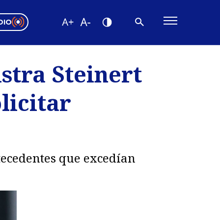
DIO
ón Valparaíso
Editorial
stra Steinert
encias
licitar
os
ntecedentes que excedían