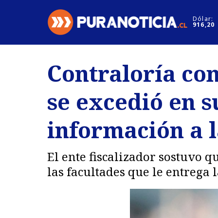
Click acá para ir directamente al contenido
Dólar:
916,20
Nacional
Espectáculo
Contraloría con
Regiones
Internacion
se excedió en s
Deportes
Motores
información a l
El ente fiscalizador sostuvo q
las facultades que le entrega 