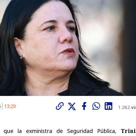
6
13:29
1.282
vi
yó que la exministra de Seguridad Pública,
Trin