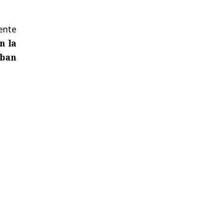
ente
n la
aban