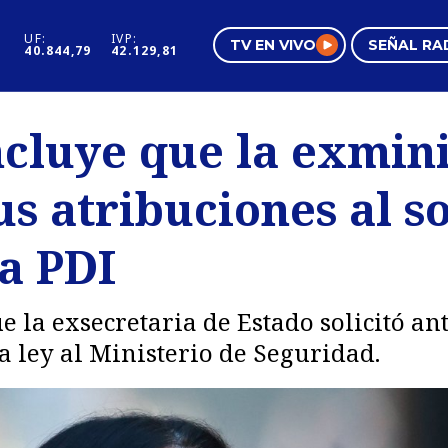
UF:
IVP:
TV EN VIVO
SEÑAL RA
40.844,79
42.129,81
s
Mundo Inmobiliario
Regi
cluye que la exmini
al
Negocios
Tend
us atribuciones al so
Pura Mujer
Vide
a PDI
ue la exsecretaria de Estado solicitó a
la ley al Ministerio de Seguridad.