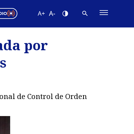
DIO
ón Valparaíso
Editorial
ada por
encias
s
os
sonal de Control de Orden