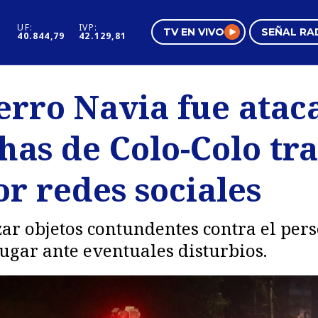
UF:
IVP:
TV EN VIVO
SEÑAL RA
40.844,79
42.129,81
s
Mundo Inmobiliario
Regi
erro Navia fue atac
al
Negocios
Tend
has de Colo-Colo tra
Pura Mujer
Vide
r redes sociales
ar objetos contundentes contra el per
lugar ante eventuales disturbios.