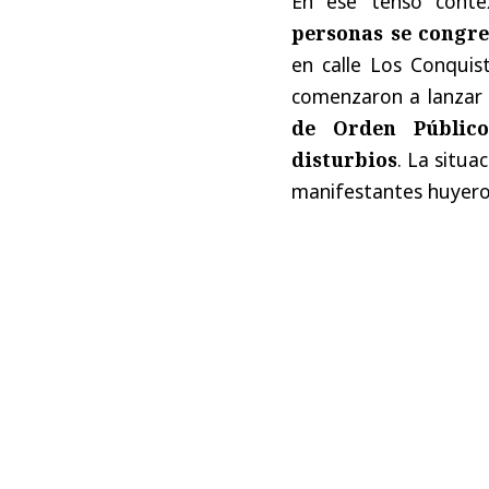
En ese tenso cont
personas se congre
en calle Los Conquist
comenzaron a lanzar
de Orden Público
disturbios
. La situa
manifestantes huyeron