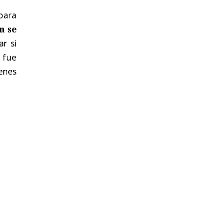
para
n se
ar si
 fue
enes