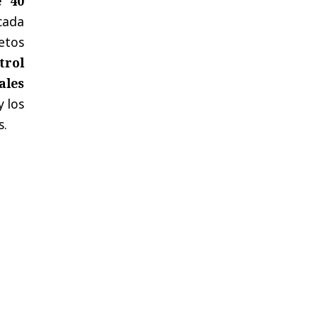
e 40
cada
etos
trol
ales
y los
s.