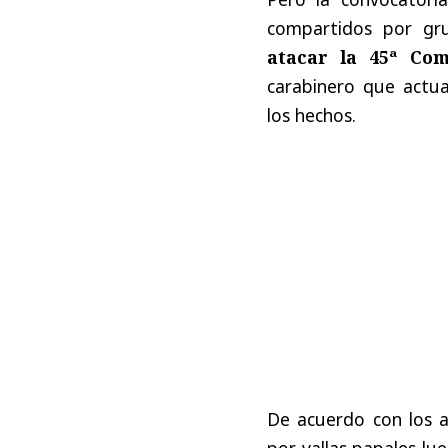
compartidos por gru
atacar la 45ª Com
carabinero que actu
los hechos.
De acuerdo con los a
por vallas papales l