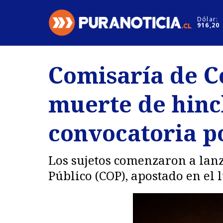
Click acá para ir directamente al contenido
Dólar:
916,20
Nacional
Espectáculo
Comisaría de C
Regiones
Internacion
muerte de hinc
Deportes
Motores
convocatoria po
Los sujetos comenzaron a lanz
Público (COP), apostado en el 