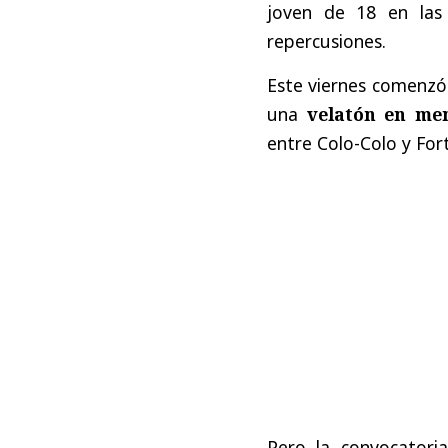
joven de 18 en las
repercusiones.
Este viernes comenzó 
una
velatón en me
entre Colo-Colo y For
Pero la convocatori