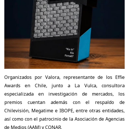
Organizados por Valora, representante de los Effie
Awards en Chile, junto a La Vulca, consultora
especializada en investigaci
ó
n de mercados, los
premios cuentan adem
á
s con el respaldo de
Chilevisi
ó
n, Megatime e IBOPE, entre otras entidades,
as
í
como con el patrocinio de la Asociaci
ó
n de Agencias
de Medios (AAM) y CONAR.