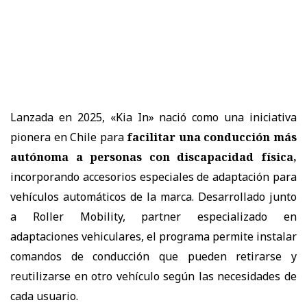
Lanzada en 2025,
«Kia In»
naci
ó
como una iniciativa
pionera en Chile para
facilitar una conducci
ó
n m
á
s
aut
ó
noma a personas con discapacidad f
í
sica,
incorporando accesorios especiales de adaptaci
ó
n para
veh
í
culos autom
á
ticos de la marca. Desarrollado junto
a Roller Mobility, partner especializado en
adaptaciones vehiculares, el programa permite instalar
comandos de conducci
ó
n que pueden retirarse y
reutilizarse en otro veh
í
culo seg
ú
n las necesidades de
cada usuario.