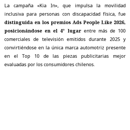
La campa
ñ
a «Kia In», que impulsa la movilidad
inclusiva para personas con discapacidad f
í
sica, fue
distinguida en los premios Ads People Like 2026,
posicion
á
ndose en el 4
°
lugar
entre m
á
s de 100
comerciales de televisi
ó
n emitidos durante 2025 y
convirti
é
ndose en la
ú
nica marca automotriz presente
en el Top 10 de las piezas publicitarias mejor
evaluadas por los consumidores chilenos.