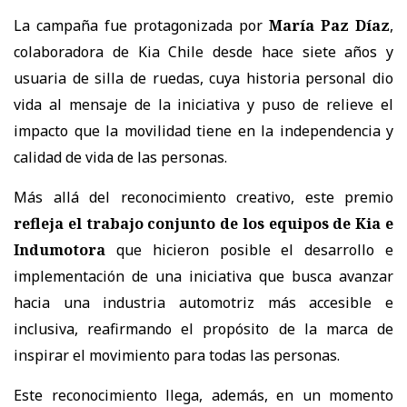
La campa
ñ
a fue protagonizada por
Mar
í
a Paz D
í
az
,
colaboradora de Kia Chile desde hace siete a
ñ
os y
usuaria de silla de ruedas, cuya historia personal dio
vida al mensaje de la iniciativa y puso de relieve el
impacto que la movilidad tiene en la independencia y
calidad de vida de las personas.
M
á
s all
á
del reconocimiento creativo, este premio
refleja el trabajo conjunto de los equipos de Kia e
Indumotora
que hicieron posible el desarrollo e
implementaci
ó
n de una iniciativa que busca avanzar
hacia una industria automotriz m
á
s accesible e
inclusiva, reafirmando el prop
ó
sito de la marca de
inspirar el movimiento para todas las personas.
Este reconocimiento llega, adem
á
s, en un momento