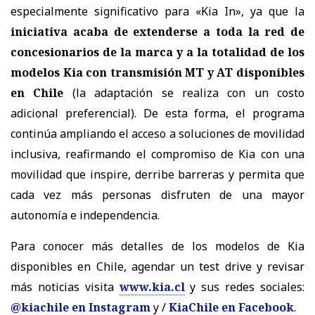
especialmente significativo para
«Kia In»
, ya que la
iniciativa acaba de extenderse a toda la red de
concesionarios de la marca y a la totalidad de los
modelos Kia
con transmisi
ó
n MT y AT
disponibles
en Chile
(la adaptaci
ó
n se realiza con un costo
adicional preferencial)
. De esta forma, el programa
contin
ú
a ampliando el acceso a soluciones de movilidad
inclusiva, reafirmando el compromiso de Kia con una
movilidad que inspire, derribe barreras y permita que
cada vez m
á
s personas disfruten de una mayor
autonom
í
a e independencia.
Para conocer m
á
s detalles de los modelos de Kia
disponibles en Chile, agendar un test drive y revisar
m
á
s noticias visita
www.kia.cl
y sus redes sociales:
@kiachile en Instagram
y /
KiaChile en Facebook
.