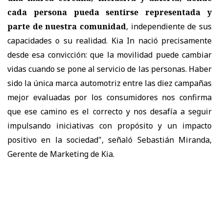
cada persona pueda sentirse representada y
parte de nuestra comunidad
, independiente de sus
capacidades o su realidad. Kia In naci
ó
precisamente
desde esa convicci
ó
n: que la movilidad puede cambiar
vidas cuando se pone al servicio de las personas. Haber
sido la
ú
nica marca automotriz entre las diez campa
ñ
as
mejor evaluadas por los consumidores nos confirma
que ese camino es el correcto y nos desaf
í
a a seguir
impulsando iniciativas con prop
ó
sito y un impacto
positivo en la sociedad", se
ñ
al
ó
Sebasti
á
n Miranda,
Gerente de Marketing de Kia.