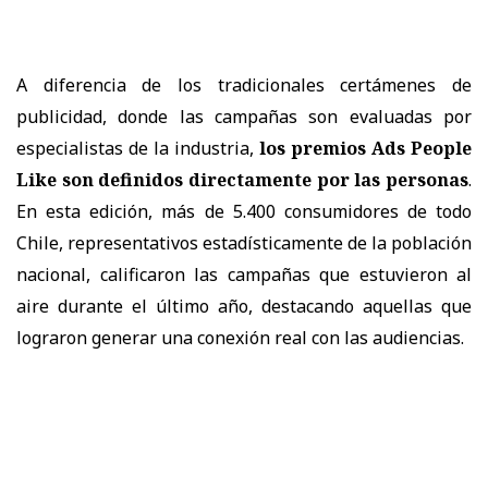
A diferencia de los tradicionales cert
á
menes de
publicidad, donde las campa
ñ
as son evaluadas por
especialistas de la industria,
los premios Ads People
Like son definidos directamente por las personas
.
En esta edici
ó
n, m
á
s de 5.400 consumidores de todo
Chile, representativos estad
í
sticamente de la poblaci
ó
n
nacional, calificaron las campa
ñ
as que estuvieron al
aire durante el
ú
ltimo a
ñ
o, destacando aquellas que
lograron generar una conexi
ó
n real con las audiencias.