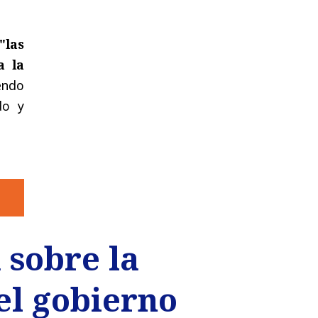
las
a la
iendo
do y
 sobre la
el gobierno