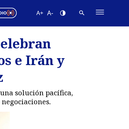
DIO
ón Valparaíso
Editorial
celebran
encias
s e Irán y
os
z
una solución pacífica,
 negociaciones.