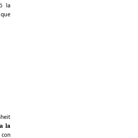
ó la
 que
heit
a la
 con