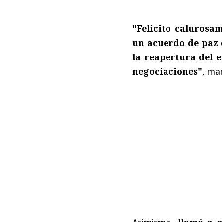
"Felicito calurosa
un acuerdo de paz 
la reapertura del 
negociaciones"
, ma
Asimismo,
llamó a 