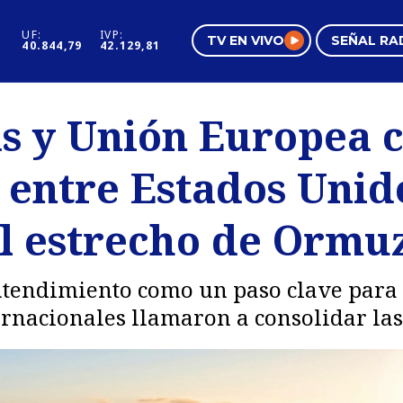
UF:
IVP:
TV EN VIVO
SEÑAL RA
40.844,79
42.129,81
s
Mundo Inmobiliario
Regi
s y Unión Europea 
al
Negocios
Tend
entre Estados Unido
Pura Mujer
Vide
el estrecho de Ormu
entendimiento como un paso clave para 
rnacionales llamaron a consolidar las