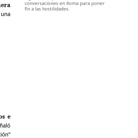
conversaciones en Roma para poner
nera
fin a las hostilidades.
 una
os e
eñaló
ión"