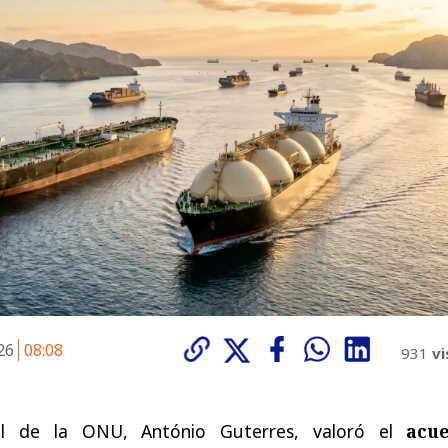
026
08:08
931
vi
ral de la ONU, António Guterres, valoró el
acu