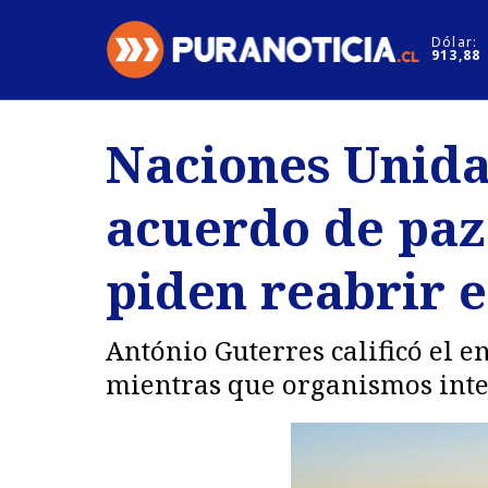
Click acá para ir directamente al contenido
Dólar:
913,88
Nacional
Espectáculo
Naciones Unida
Regiones
Internacion
acuerdo de paz 
Deportes
Motores
piden reabrir 
António Guterres calificó el 
mientras que organismos inte