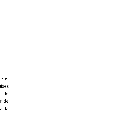
e el
íses
o de
r de
a la