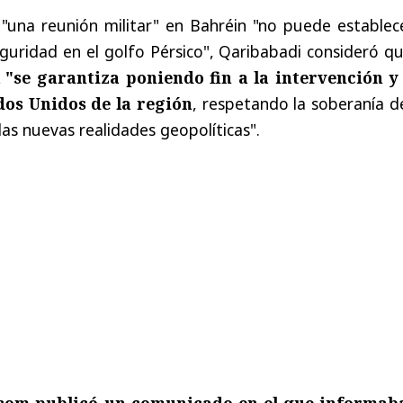
"una reunión militar" en Bahréin "no puede establece
seguridad en el golfo Pérsico", Qaribabadi consideró 
 "se garantiza poniendo fin a la intervención y
dos Unidos de la región
, respetando la soberanía d
as nuevas realidades geopolíticas".
tcom publicó un comunicado en el que informab