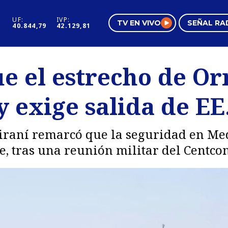
UF:
IVP:
TV EN VIVO
SEÑAL RA
40.844,79
42.129,81
s
Mundo Inmobiliario
Regi
ue el estrecho de O
al
Negocios
Tend
 exige salida de EE
Pura Mujer
Vide
 iraní remarcó que la seguridad en Me
e, tras una reunión militar del Centco