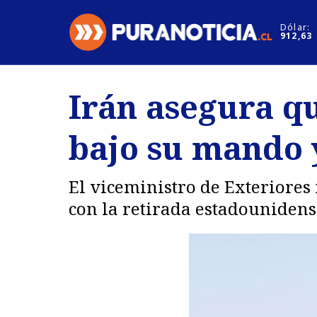
Click acá para ir directamente al contenido
Dólar:
912,63
Nacional
Espectáculo
Irán asegura q
Regiones
Internacion
bajo su mando y
Deportes
Motores
El viceministro de Exteriores
con la retirada estadounidens