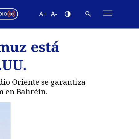
DIO
ón Valparaíso
Editorial
rmuz está
encias
.UU.
os
dio Oriente se garantiza
m en Bahréin.