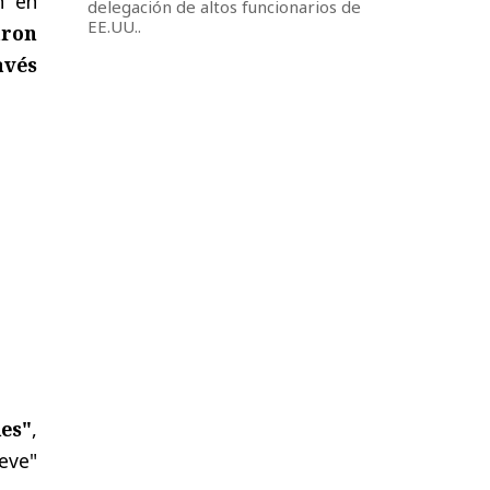
n en
delegación de altos funcionarios de
EE.UU..
aron
avés
es"
,
eve"