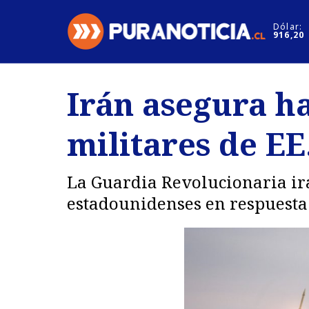
Click acá para ir directamente al contenido
Dólar:
916,20
Nacional
Espectáculo
Irán asegura ha
Regiones
Internacion
militares de EE
Deportes
Motores
La Guardia Revolucionaria ira
estadounidenses en respuesta a