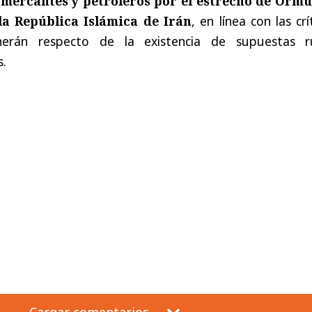
 mercantes y petroleros por el estrecho de Ormu
la República Islámica de Irán
, en línea con las crí
erán respecto de la existencia de supuestas r
s.
Cargar comentarios