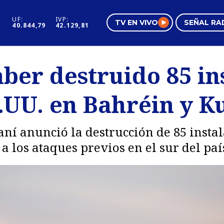
UF:
IVP:
TV EN VIVO
SEÑAL RA
40.844,79
42.129,81
s
Mundo Inmobiliario
Regi
ber destruido 85 in
al
Negocios
Tend
.UU. en Bahréin y K
Pura Mujer
Vide
ní anunció la destrucción de 85 instal
 los ataques previos en el sur del paí