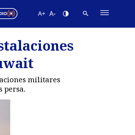
DIO
ón Valparaíso
Editorial
stalaciones
encias
uwait
os
aciones militares
s persa.