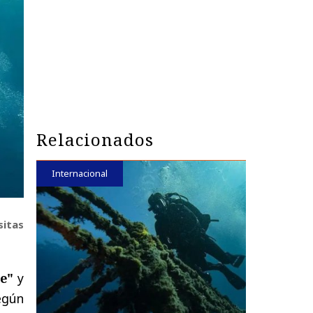
Relacionados
Internacional
sitas
e"
y
egún