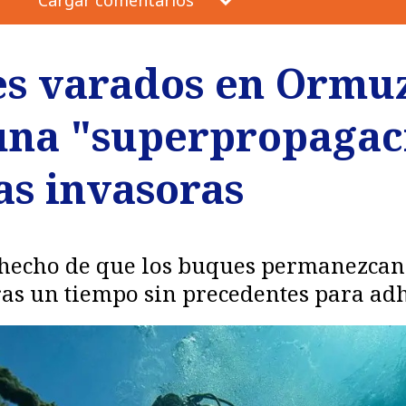
es varados en Ormu
una "superpropagac
as invasoras
el hecho de que los buques permanezca
ras un tiempo sin precedentes para adhe