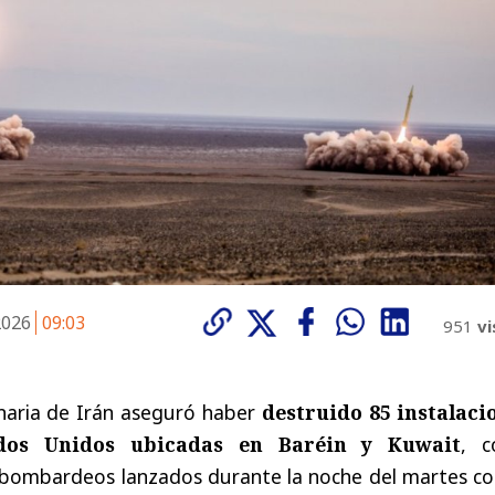
 2026
09:03
951
vi
naria de Irán aseguró haber
destruido 85 instalaci
ados Unidos ubicadas en Baréin y Kuwait
, 
e bombardeos lanzados durante la noche del martes co