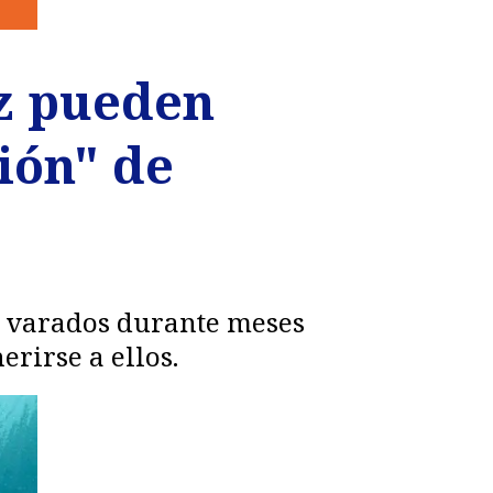
z pueden
ión" de
n varados durante meses
rirse a ellos.