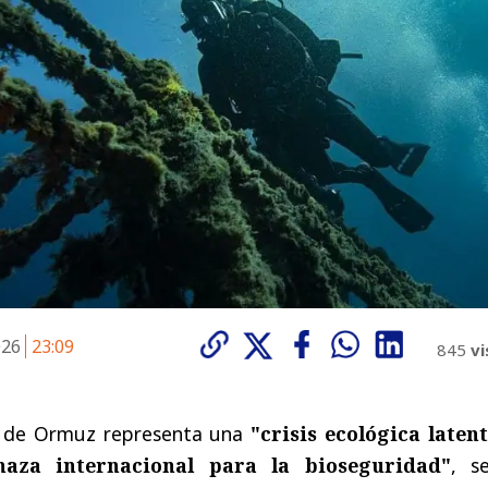
026
23:09
845
vi
ho de Ormuz representa una
"crisis ecológica latent
aza internacional para la bioseguridad"
, s