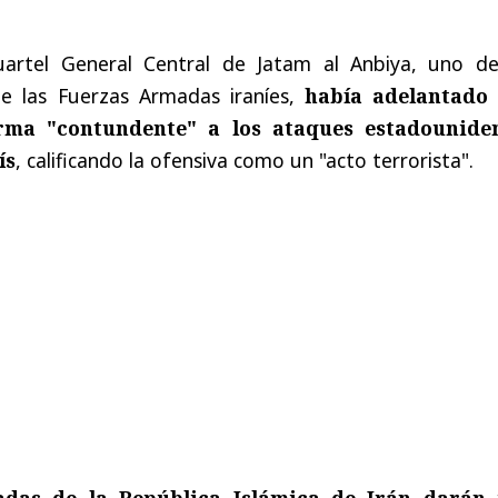
uartel General Central de Jatam al Anbiya, uno de
de las Fuerzas Armadas iraníes,
había adelantado
rma "contundente" a los ataques estadounide
ís
, calificando la ofensiva como un "acto terrorista".
das de la República Islámica de Irán darán