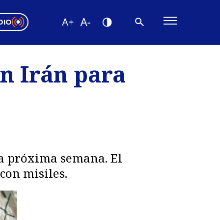
DIO
ón Valparaíso
Editorial
n Irán para
encias
os
la próxima semana. El
con misiles.