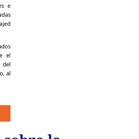
es e
nadas
ajed
ados
e el
 del
o, al