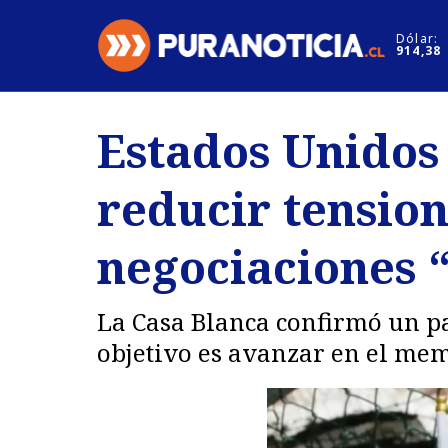
Click acá para ir directamente al contenido
Dólar:
914,38
Nacional
Espectáculo
Estados Unidos
Regiones
Internacion
reducir tension
Deportes
Motores
negociaciones “
La Casa Blanca confirmó un p
objetivo es avanzar en el me