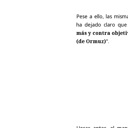
Pese a ello, las mism
ha dejado claro que
más y contra objeti
(de Ormuz)
".
Horas antes, el man