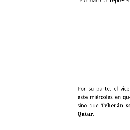
reunirían con represe
Por su parte, el vice
este miércoles en q
sino que
Teherán se
Qatar
.