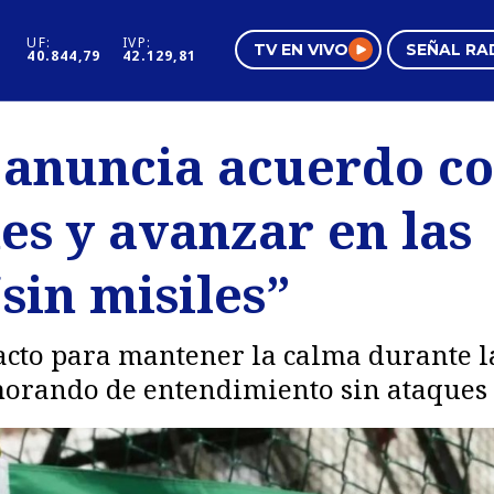
UF:
IVP:
TV EN VIVO
SEÑAL RA
40.844,79
42.129,81
s
Mundo Inmobiliario
Regi
 anuncia acuerdo co
al
Negocios
Tend
es y avanzar en las
Pura Mujer
Vide
sin misiles”
acto para mantener la calma durante 
morando de entendimiento sin ataques 