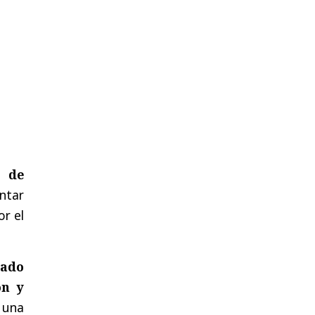
l de
ntar
r el
rado
on y
 una