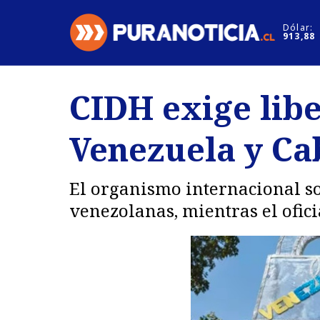
Click acá para ir directamente al contenido
Dólar:
913,88
Nacional
Espectáculo
CIDH exige libe
Regiones
Internacion
Venezuela y Cab
Deportes
Motores
El organismo internacional sol
venezolanas, mientras el ofic