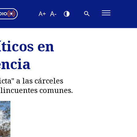
DIO
ón Valparaíso
Editorial
ticos en
encias
encia
os
cta" a las cárceles
delincuentes comunes.