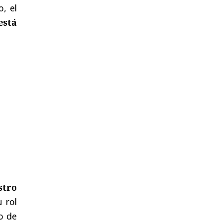
o, el
está
stro
u rol
io de