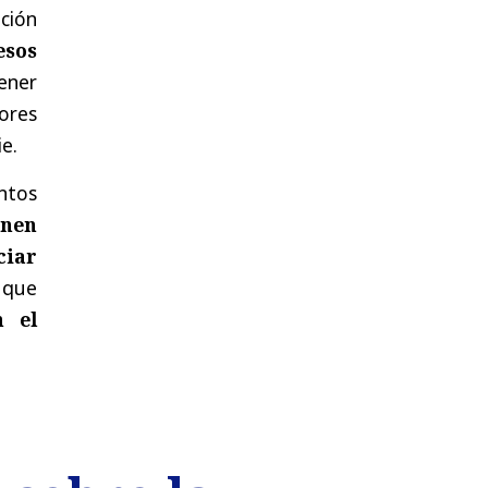
ción
esos
ener
ores
e.
ntos
enen
ciar
 que
n el