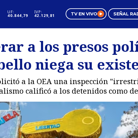
UF:
IVP:
TV EN VIVO
SEÑAL RA
40.844,79
42.129,81
s
Mundo Inmobiliario
Regi
rar a los presos polí
al
Negocios
Tend
ello niega su exist
Pura Mujer
Vide
icitó a la OEA una inspección "irrestri
ialismo calificó a los detenidos como 