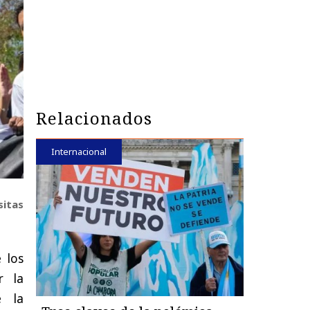
Relacionados
Internacional
sitas
 los
r la
 la