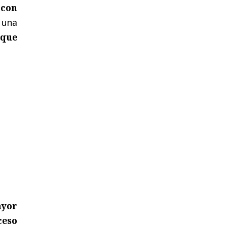
 con
 una
 que
.
ayor
ceso