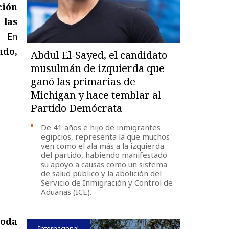
ción
 las
.
En
ado,
Abdul El-Sayed, el candidato
musulmán de izquierda que
ganó las primarias de
Michigan y hace temblar al
Partido Demócrata
De 41 años e hijo de inmigrantes
egipcios, representa la que muchos
ven como el ala más a la izquierda
del partido, habiendo manifestado
su apoyo a causas como un sistema
de salud público y la abolición del
Servicio de Inmigración y Control de
Aduanas (ICE).
toda
Internacional