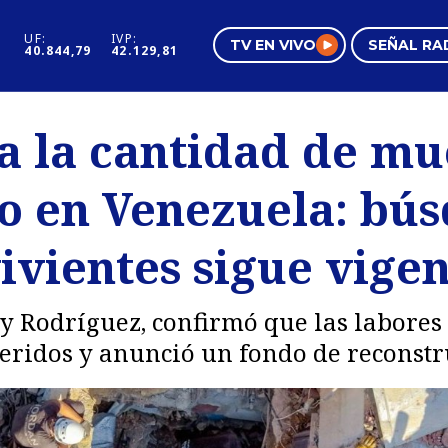
UF:
IVP:
TV EN VIVO
SEÑAL RA
40.844,79
42.129,81
s
Mundo Inmobiliario
Regi
a la cantidad de mu
al
Negocios
Tend
o en Venezuela: bú
Pura Mujer
Vide
ivientes sigue vige
y Rodríguez, confirmó que las labores 
heridos y anunció un fondo de reconstr