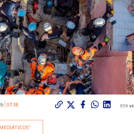
026
07:38
959
vi
MEDIÁTICOS"