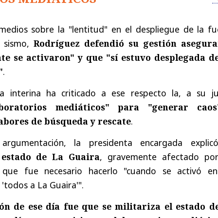
medios sobre la "lentitud" en el despliegue de la fu
e sismo,
Rodríguez defendió su gestión asegur
e se activaron" y que "sí estuvo desplegada d
"
.
 interina ha criticado a ese respecto la, a su jui
aboratorios mediáticos" para "generar cao
labores de búsqueda y rescate
.
argumentación, la presidenta encargada expli
l estado de La Guaira
, gravemente afectado por
 que fue necesario hacerlo "cuando se activó en
 'todos a La Guaira'".
ón de ese día fue que se militariza el estado d