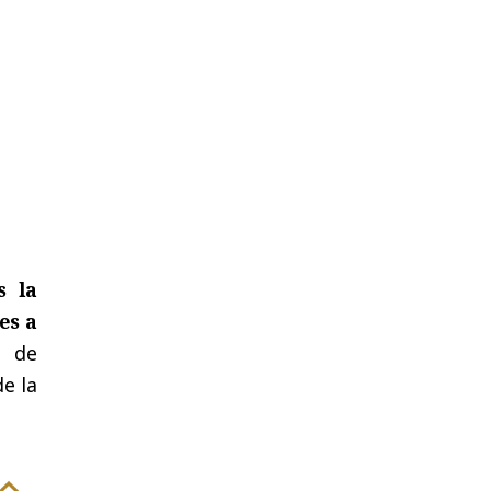
s la
es a
r de
e la