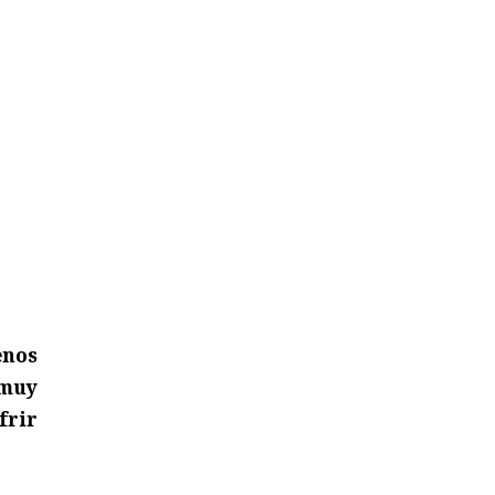
enos
 muy
frir