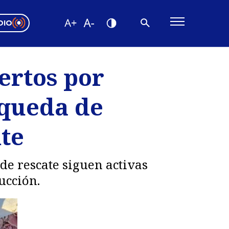
DIO
ón Valparaíso
Editorial
ertos por
encias
squeda de
os
nte
de rescate siguen activas
ucción.