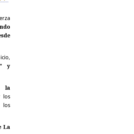
erza
ando
esde
cio,
s" y
có
la
 los
 los
e La