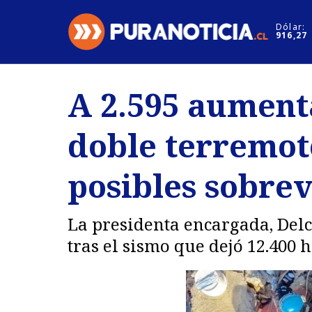
Click acá para ir directamente al contenido
Dólar:
916,27
Nacional
Espectáculo
A 2.595 aument
Regiones
Internacion
doble terremot
Deportes
Motores
posibles sobrev
La presidenta encargada, Delc
tras el sismo que dejó 12.400 