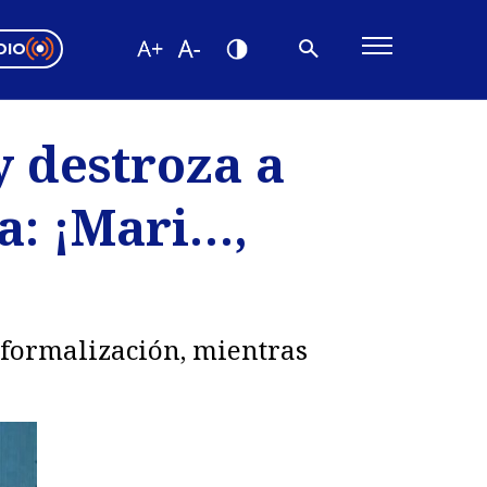
DIO
ón Valparaíso
Editorial
y destroza a
encias
a: ¡Mari…,
os
la formalización, mientras