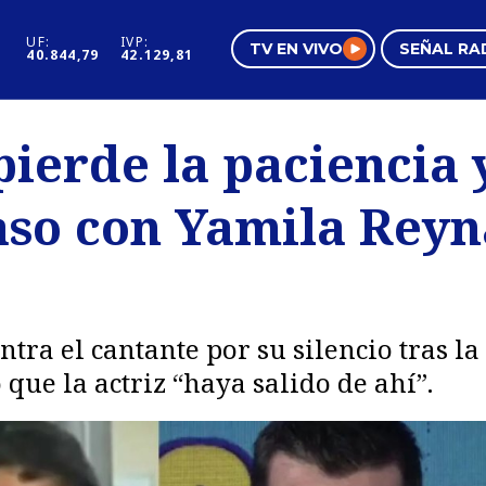
UF:
IVP:
TV EN VIVO
SEÑAL RA
40.844,79
42.129,81
s
Mundo Inmobiliario
Regi
ierde la paciencia 
al
Negocios
Tend
aso con Yamila Reyn
Pura Mujer
Vide
ontra el cantante por su silencio tras 
que la actriz “haya salido de ahí”.