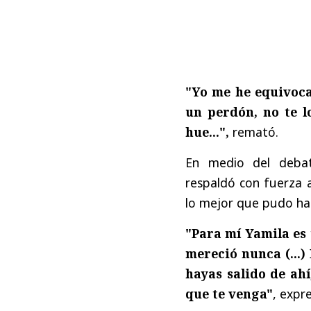
"Yo me he equivoca
un perdón, no te l
hue...",
remató.
En medio del deba
respaldó con fuerza a
lo mejor que pudo ha
"Para mí Yamila es 
mereció nunca (...
hayas salido de ahí
que te venga"
, expr