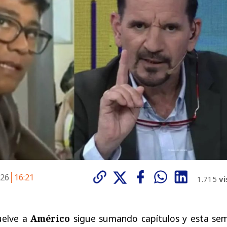
026
16:21
1.715
vi
uelve a
Américo
sigue sumando capítulos y esta se