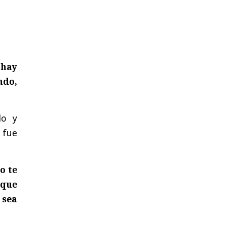
 hay
ndo,
do y
 fue
o te
 que
 sea