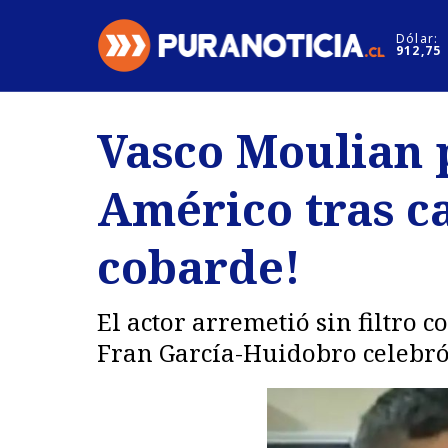
Click acá para ir directamente al contenido
Dólar:
912,75
Nacional
Espectáculo
Vasco Moulian p
Regiones
Internacion
Américo tras c
Deportes
Motores
cobarde!
El actor arremetió sin filtro c
Fran García-Huidobro celebró 