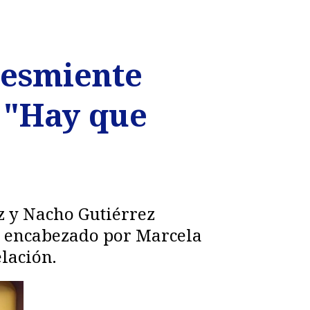
desmiente
e "Hay que
z y Nacho Gutiérrez
eo encabezado por Marcela
lación.