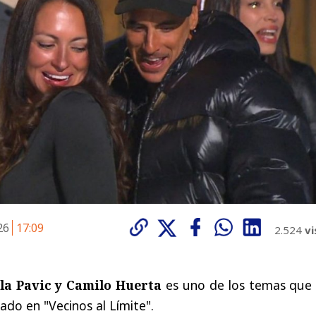
026
17:09
2.524
vi
la Pavic y Camilo Huerta
es uno de los temas que
do en "Vecinos al Límite".