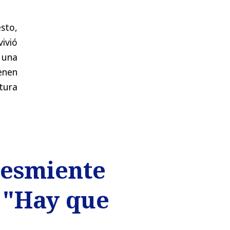
sto,
vivió
r una
enen
tura
desmiente
e "Hay que