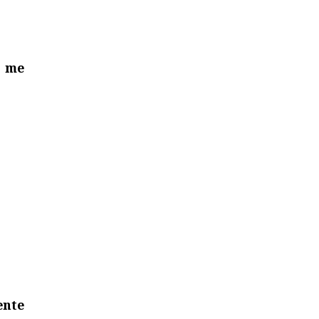
o me
ente