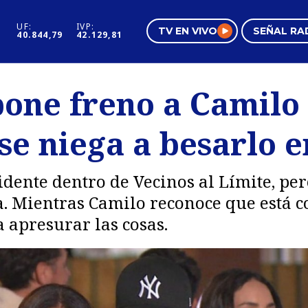
UF:
IVP:
TV EN VIVO
SEÑAL RA
40.844,79
42.129,81
s
Mundo Inmobiliario
Regi
pone freno a Camilo
al
Negocios
Tend
se niega a besarlo en
Pura Mujer
Vide
dente dentro de Vecinos al Límite, per
a. Mientras Camilo reconoce que está 
 apresurar las cosas.