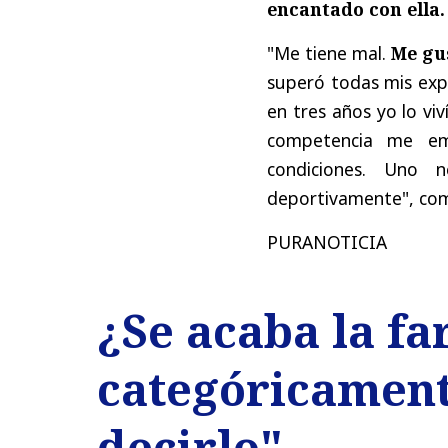
encantado con ella.
"Me tiene mal.
Me gu
superó todas mis expec
en tres años yo lo vi
competencia me em
condiciones. Uno 
deportivamente", co
PURANOTICIA
¿Se acaba la fa
categóricament
decirlo"