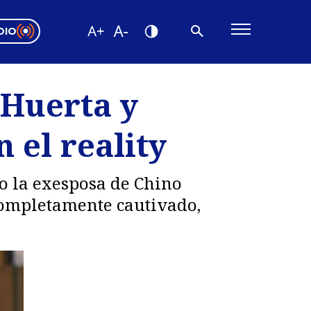
DIO
ón Valparaíso
Editorial
 Huerta y
encias
 el reality
os
o la exesposa de Chino
completamente cautivado,