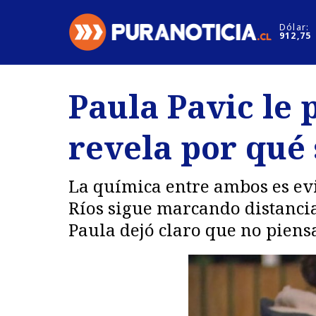
Click acá para ir directamente al contenido
Dólar:
912,75
Nacional
Espectáculo
Paula Pavic le 
Regiones
Internacion
revela por qué 
Deportes
Motores
La química entre ambos es evi
Ríos sigue marcando distanci
Paula dejó claro que no piensa