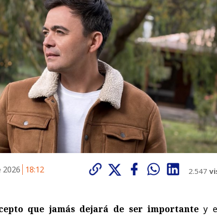
e 2026
18:12
2.547
vi
cepto que jamás dejará de ser importante
y e