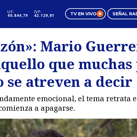
UF:
IVP:
TV EN VIVO
SEÑAL RA
40.844,79
42.129,81
s
Mundo Inmobiliario
Regi
zón»: Mario Guerre
al
Negocios
Tend
aquello que muchas 
Pura Mujer
Vide
o se atreven a decir
ndamente emocional, el tema retrata el
 comienza a apagarse.