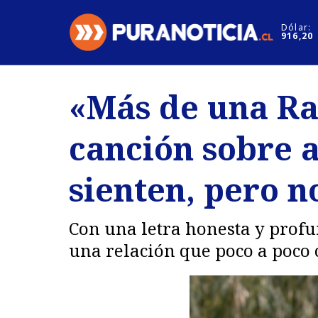
Click acá para ir directamente al contenido
Dólar:
916,20
Nacional
Espectáculo
«Más de una Ra
Regiones
Internacion
canción sobre 
Deportes
Motores
sienten, pero n
Con una letra honesta y profu
una relación que poco a poco