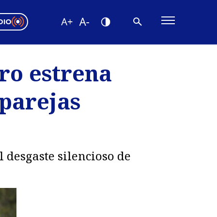
DIO
ón Valparaíso
Editorial
ro estrena
encias
parejas
os
 desgaste silencioso de