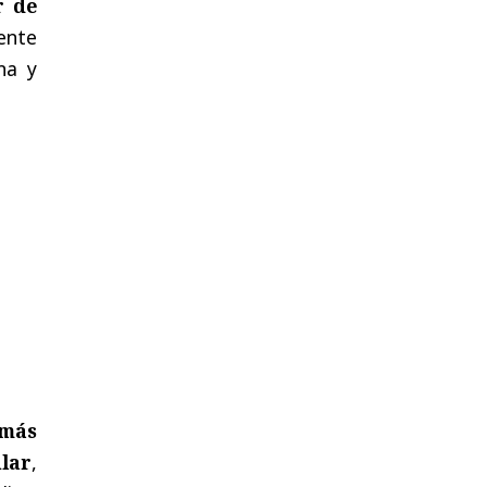
r de
ente
na y
 más
lar
,