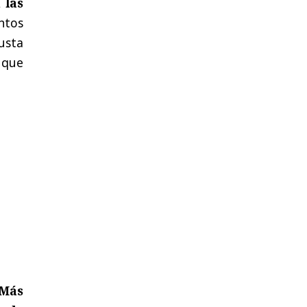
 las
ntos
gusta
 que
Más