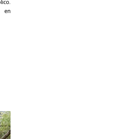
ico.
e en