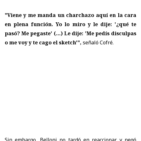
"Viene y me manda un charchazo aquí en la cara
en plena función. Yo lo miro y le dije: '¿qué te
pasó? Me pegaste' (…) Le dije: 'Me pedís disculpas
o me voy y te cago el sketch'",
señaló Cofré.
Sin embargo, Belloni no tardó en reaccionar y negó