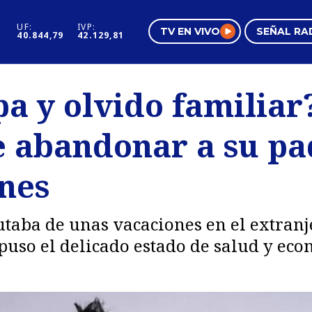
UF:
IVP:
TV EN VIVO
SEÑAL RA
40.844,79
42.129,81
s
Mundo Inmobiliario
Regi
a y olvido familiar
al
Negocios
Tend
e abandonar a su p
Pura Mujer
Vide
ones
utaba de unas vacaciones en el extranj
uso el delicado estado de salud y eco