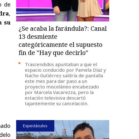
o de
dra
,
n su
¿Se acaba la farándula?: Canal
13 desmiente
categóricamente el supuesto
fin de "Hay que decirlo"
Trascendidos apuntaban a que el
espacio conducido por Pamela Díaz y
Nacho Gutiérrez saldría de pantalla
este mes para dar paso a un
proyecto misceláneo encabezado
por Marcela Vacarezza, pero la
estación televisiva descartó
tajantemente su cancelación.
nado
Espectáculos
odelo