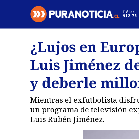
Click acá para ir directamente al contenido
Dólar:
912,75
Nacional
Espectáculo
¿Lujos en Europ
Regiones
Internacion
Luis Jiménez d
Deportes
Motores
y deberle mill
Mientras el exfutbolista disfr
un programa de televisión exp
Luis Rubén Jiménez.