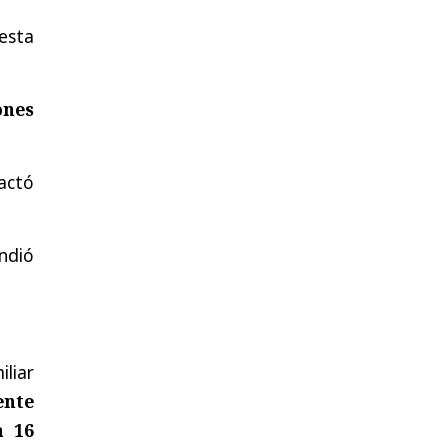
esta
ones
actó
ndió
iliar
ente
a 16