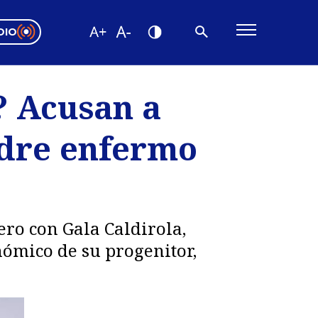
DIO
ón Valparaíso
Editorial
? Acusan a
encias
adre enfermo
os
ero con Gala Caldirola,
nómico de su progenitor,