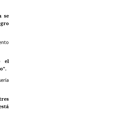
a se
agro
ento
 el
o".
ería
tres
está