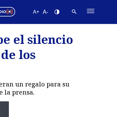
DIO
ón Valparaíso
Editorial
e el silencio
encias
 de los
os
o eran un regalo para su
e la prensa.