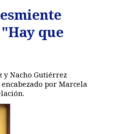
desmiente
e "Hay que
z y Nacho Gutiérrez
eo encabezado por Marcela
lación.