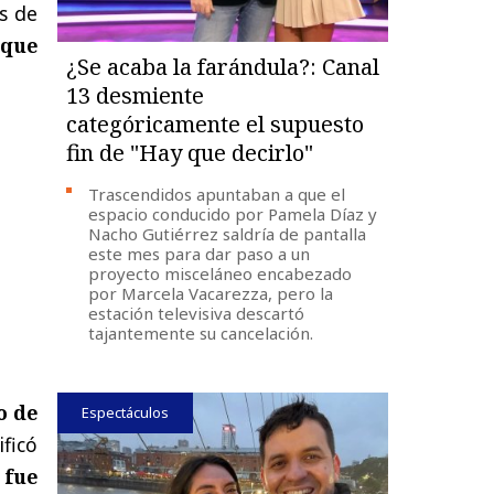
es de
 que
¿Se acaba la farándula?: Canal
13 desmiente
categóricamente el supuesto
fin de "Hay que decirlo"
Trascendidos apuntaban a que el
espacio conducido por Pamela Díaz y
Nacho Gutiérrez saldría de pantalla
este mes para dar paso a un
proyecto misceláneo encabezado
por Marcela Vacarezza, pero la
estación televisiva descartó
tajantemente su cancelación.
o de
Espectáculos
ificó
 fue