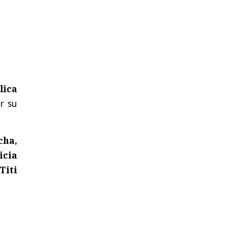
lica
r su
cha,
icia
Titi