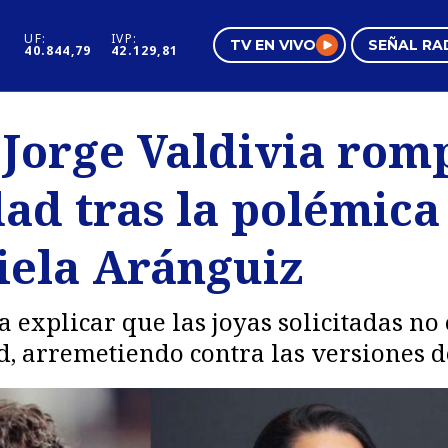
UF:
IVP:
TV EN VIVO
SEÑAL RA
40.844,79
42.129,81
s
Mundo Inmobiliario
Regi
Jorge Valdivia romp
al
Negocios
Tend
dad tras la polémica
Pura Mujer
Vide
iela Aránguiz
ra explicar que las joyas solicitadas n
d, arremetiendo contra las versiones d