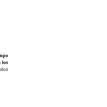
empo
 los
plicó