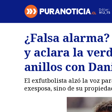
Click acá para ir directamente al contenido
Dólar:
912,75
Nacional
Espectáculo
¿Falsa alarma? 
Regiones
Internacion
y aclara la ver
Deportes
Motores
anillos con Dan
El exfutbolista alzó la voz pa
exesposa, sino de su propieda