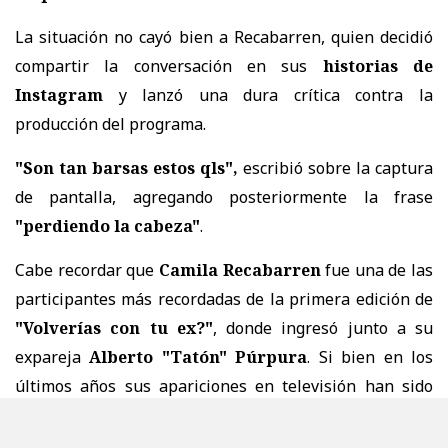
La situación no cayó bien a Recabarren, quien decidió
compartir la conversación en sus
historias de
Instagram
y lanzó una dura crítica contra la
producción del programa.
"Son tan barsas estos qls",
escribió sobre la captura
de pantalla, agregando posteriormente la frase
"perdiendo la cabeza"
.
Cabe recordar que
Camila Recabarren
fue una de las
participantes más recordadas de la primera edición de
"Volverías con tu ex?"
, donde ingresó junto a su
expareja
Alberto "Tatón" Púrpura
. Si bien en los
últimos años sus apariciones en televisión han sido
esporádicas —siendo
"Ganar o Servir"
una de las
más recientes—, la modelo dejó en evidencia que
no