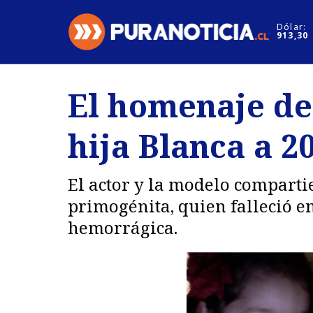
Click acá para ir directamente al contenido
Dólar:
913,30
Nacional
Espectáculo
El homenaje de
Regiones
Internacion
hija Blanca a 2
Deportes
Motores
El actor y la modelo compartie
primogénita, quien falleció e
hemorrágica.