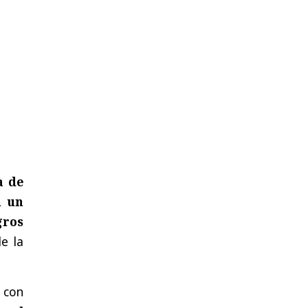
a de
n un
gros
de la
o con