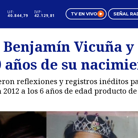
UF:
IVP:
TV EN VIVO
SEÑAL RA
40.844,79
42.129,81
s
Mundo Inmobiliario
Regi
 Benjamín Vicuña y 
al
Negocios
Tend
0 años de su nacimi
Pura Mujer
Vide
ron reflexiones y registros inéditos p
n 2012 a los 6 años de edad producto 