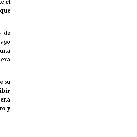
e el
 que
8 de
tiago
 una
iera
be su
ibir
rena
to y