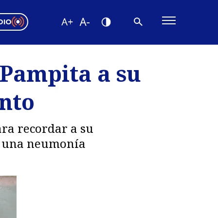
DIO
ón Valparaíso
Editorial
Pampita a su
encias
ento
os
ara recordar a su
de una neumonía