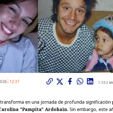
2026
12:37
1.532
vi
transforma en una jornada de profunda significación 
Carolina "Pampita" Ardohain.
Sin embargo, este añ