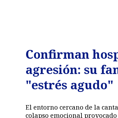
Confirman hosp
agresión: su fa
"estrés agudo"
El entorno cercano de la cant
colapso emocional provocado p