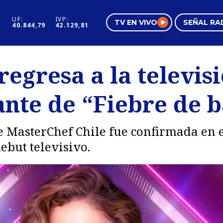
UF:
IVP:
TV EN VIVO
SEÑAL RA
40.844,79
42.129,81
s
Mundo Inmobiliario
Regi
regresa a la televi
al
Negocios
Tend
nte de “Fiebre de b
Pura Mujer
Vide
e MasterChef Chile fue confirmada en
ebut televisivo.