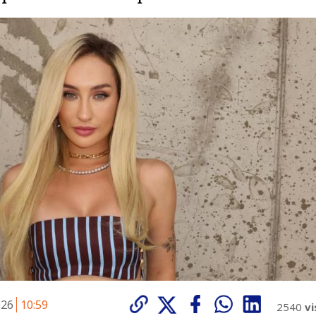
026
10:59
2540
vi