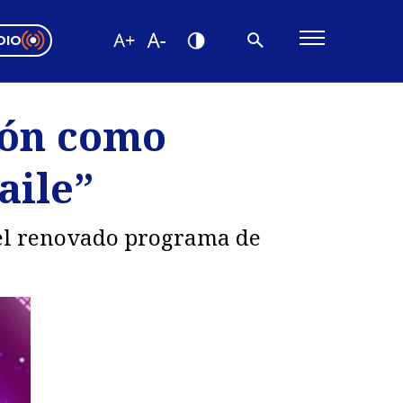
DIO
ón Valparaíso
Editorial
sión como
encias
aile”
os
 el renovado programa de