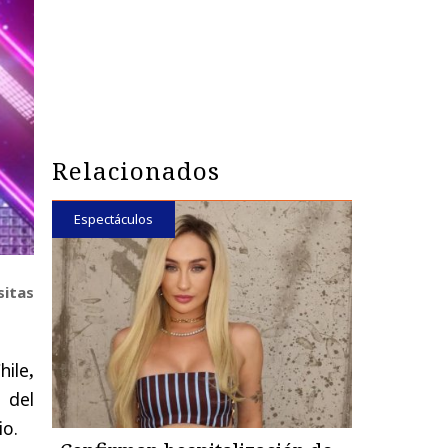
Relacionados
Espectáculos
sitas
hile
,
 del
io.