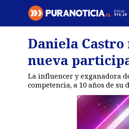
Click acá para ir directamente al contenido
Dólar:
916,20
Nacional
Espectáculo
Daniela Castro 
Regiones
Internacion
nueva participa
Deportes
Motores
La influencer y exganadora d
competencia, a 10 años de su d