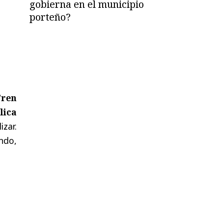
gobierna en el municipio
porteño?
Tren
lica
zar.
ndo,