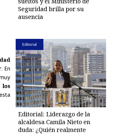
sueltos y el Ministerio de
Seguridad brilla por su
ausencia
Editorial
idad
r
. En
 muy
 los
esta
Editorial: Liderazgo de la
alcaldesa Camila Nieto en
duda: ¿Quién realmente