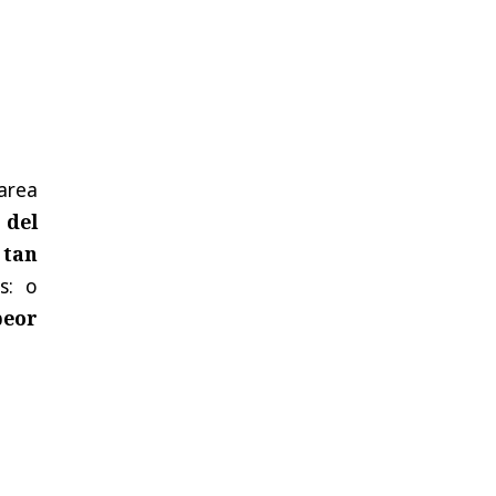
area
 del
 tan
s: o
peor