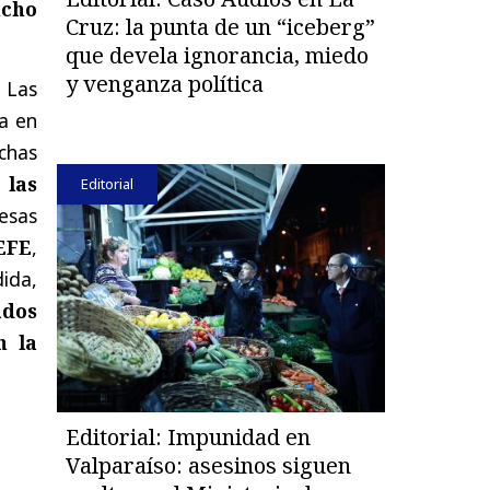
cho
Cruz: la punta de un “iceberg”
que devela ignorancia, miedo
y venganza política
 Las
a en
chas
 las
Editorial
esas
 EFE
,
dida,
ados
n la
Editorial: Impunidad en
Valparaíso: asesinos siguen