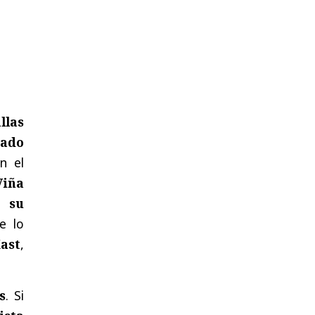
llas
tado
n el
Viña
ta
su
e lo
Kast
,
s
. Si