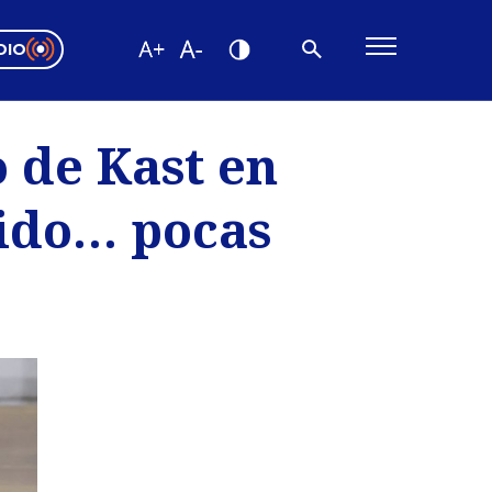
DIO
ón Valparaíso
Editorial
o de Kast en
encias
uido… pocas
os