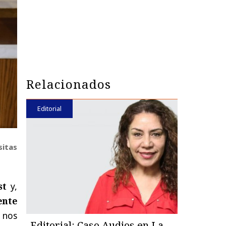
Relacionados
Editorial
sitas
st
y,
ente
 nos
Editorial: Caso Audios en La