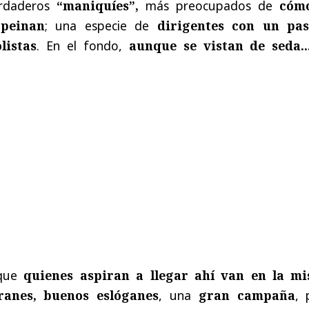
erdaderos
“maniquíes”,
más preocupados de
cóm
 peinan
; una especie de
dirigentes con un pa
listas
. En el fondo,
aunque se vistan de seda..
 que
quienes aspiran a llegar ahí van en la m
ranes, buenos eslóganes
, una
gran campaña
, 