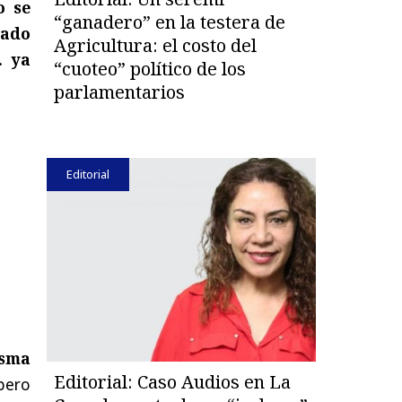
o se
“ganadero” en la testera de
sado
Agricultura: el costo del
. ya
“cuoteo” político de los
parlamentarios
Editorial
isma
Editorial: Caso Audios en La
pero