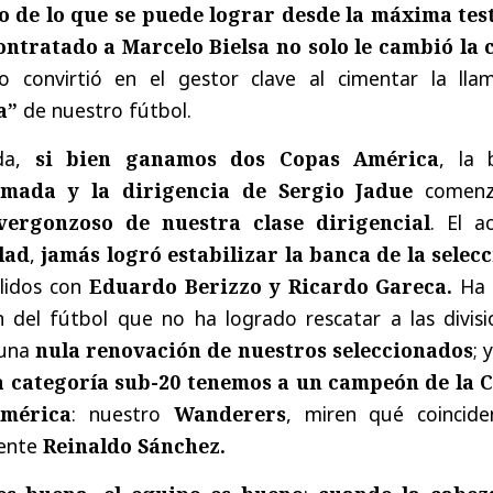
o de lo que se puede lograr desde la máxima tes
ontratado a Marcelo Bielsa no solo le cambió la 
o convirtió en el gestor clave al cimentar la lla
a”
de nuestro fútbol.
ida,
si bien ganamos dos Copas América
, la 
mada y la dirigencia de Sergio Jadue
comenz
vergonzoso de nuestra clase dirigencial
. El a
lad
,
jamás logró estabilizar la banca de la selec
llidos con
Eduardo Berizzo y Ricardo Gareca.
Ha 
n del fútbol que no ha logrado rescatar a las divisi
 una
nula renovación de nuestros seleccionados
; 
la categoría sub-20 tenemos a un campeón de la 
América
: nuestro
Wanderers
, miren qué coinciden
dente
Reinaldo Sánchez.