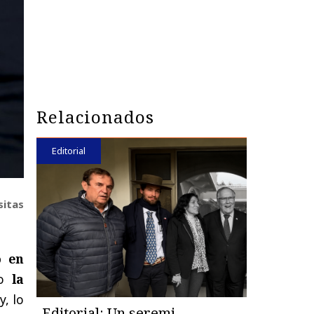
Relacionados
Editorial
sitas
o en
do
la
y, lo
Editorial: Un seremi