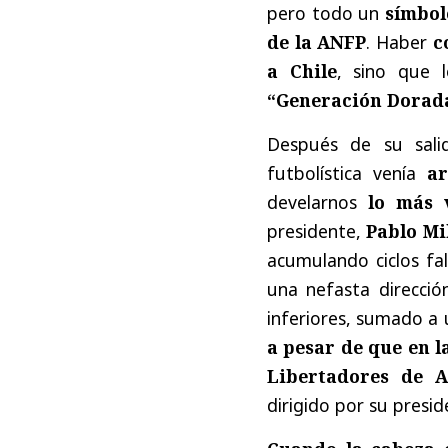
pero todo un
símbol
de la ANFP
. Haber
c
a Chile
, sino que l
“Generación Dorad
Después de su sal
futbolística venía
ar
develarnos
lo más 
presidente,
Pablo Mi
acumulando ciclos fa
una nefasta direcció
inferiores, sumado a
a pesar de que en 
Libertadores de 
dirigido por su presi