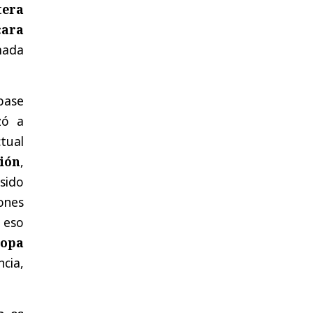
tera
cara
mada
base
ó a
ctual
ción
,
sido
ones
y eso
Copa
cia,