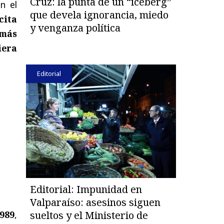
Cruz: la punta de un “iceberg”
en el
que devela ignorancia, miedo
cita
y venganza política
 más
iera
Editorial
Editorial: Impunidad en
Valparaíso: asesinos siguen
989
,
sueltos y el Ministerio de