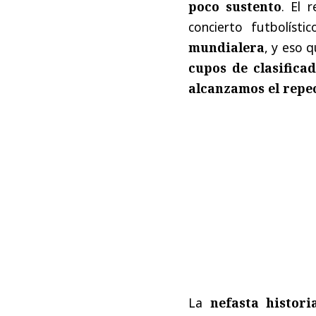
poco sustento
. El 
concierto futbolíst
mundialera
, y eso 
cupos de clasifica
alcanzamos el repe
La
nefasta histor