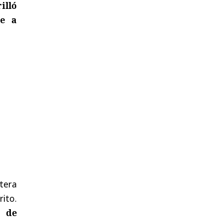
illó
te a
stera
ito.
l de