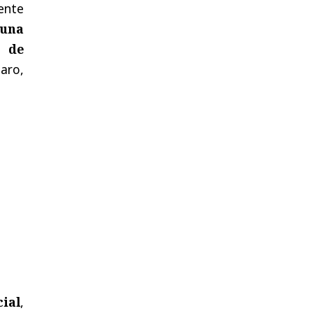
ente
una
e de
laro,
ial
,