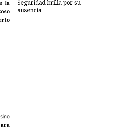
Seguridad brilla por su
e la
ausencia
zoso
erto
 sino
para