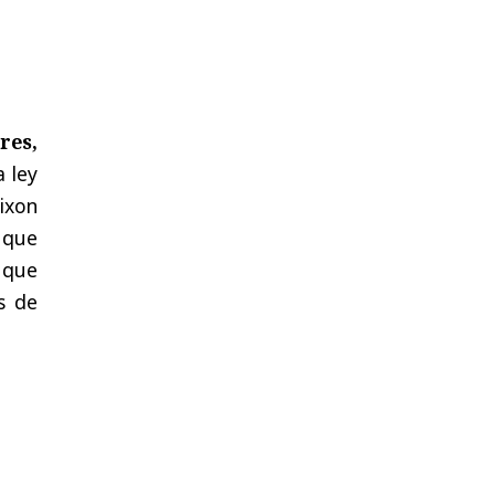
res,
a ley
ixon
 que
 que
s de