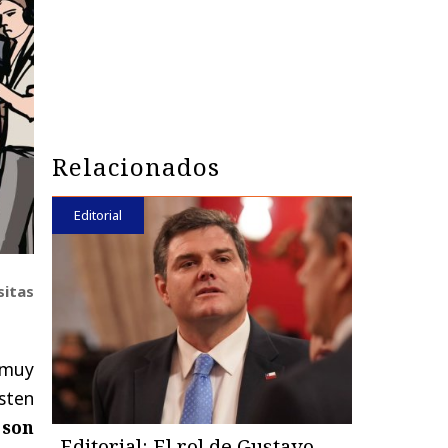
Relacionados
Editorial
sitas
 muy
isten
s
son
Editorial: El rol de Gustavo