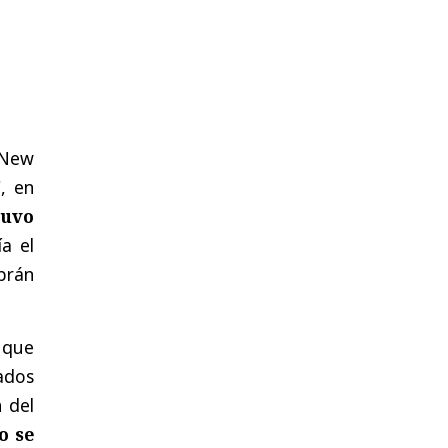
 New
, en
tuvo
a el
abrán
 que
ados
 del
o se