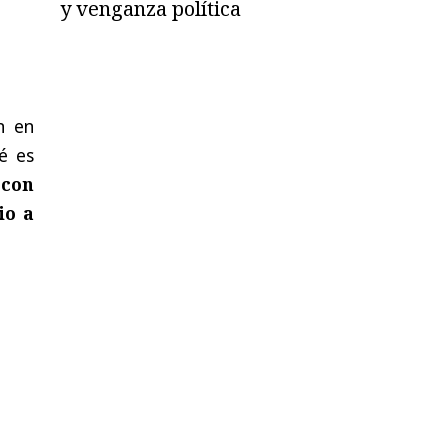
y venganza política
n en
é es
 con
io a