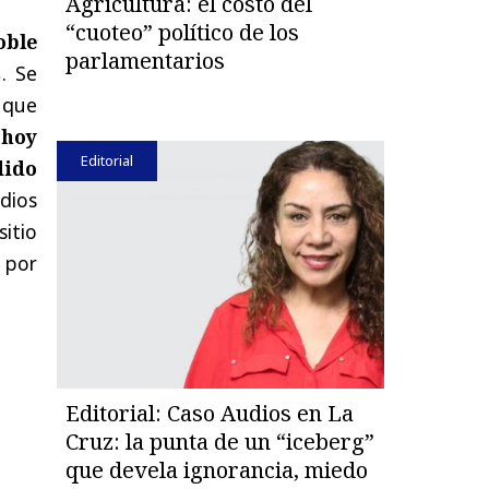
Agricultura: el costo del
“cuoteo” político de los
oble
parlamentarios
s
. Se
o que
 hoy
Editorial
dido
dios
itio
 por
Editorial: Caso Audios en La
Cruz: la punta de un “iceberg”
que devela ignorancia, miedo