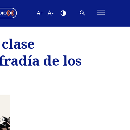
DIO
ón Valparaíso
Editorial
 clase
encias
fradía de los
os