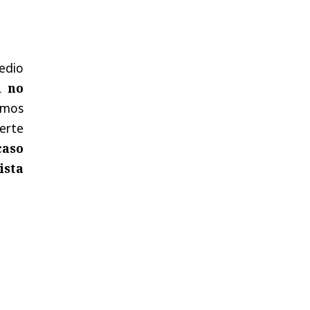
medio
d no
imos
erte
caso
ista