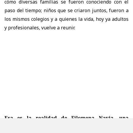
cómo diversas familias se fueron conociendo con el
paso del tiempo; niños que se criaron juntos, fueron a
los mismos colegios y a quienes la vida, hoy ya adultos
y profesionales, vuelve a reunir.
Esa es la realidad de Filomena Navia, una
alcaldesa muy singular
. No solo porque anda en