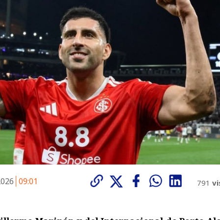
 2026
09:01
791
vi