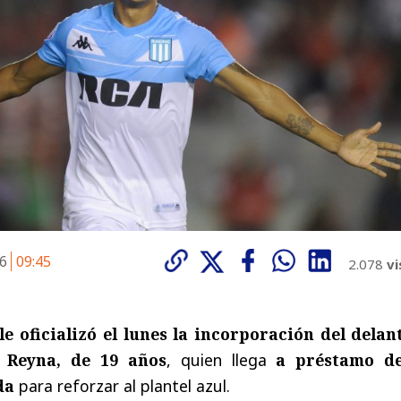
26
09:45
2.078
vi
e oficializó el lunes la incorporación del delan
 Reyna, de 19 años
, quien llega
a préstamo d
da
para reforzar al plantel azul.