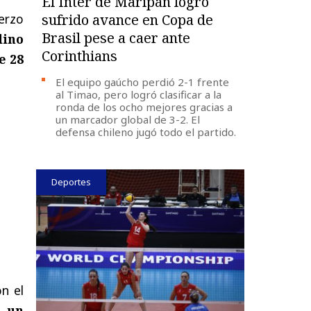
El Inter de Maripán logró
erzo
sufrido avance en Copa de
Brasil pese a caer ante
dino
Corinthians
e 28
El equipo gaúcho perdió 2-1 frente
al Timao, pero logró clasificar a la
ronda de los ocho mejores gracias a
un marcador global de 3-2. El
defensa chileno jugó todo el partido.
Deportes
n el
a un