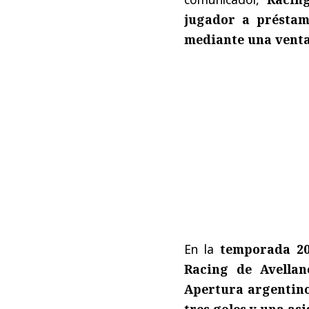
jugador a présta
mediante una vent
En la
temporada 2
Racing de Avellan
Apertura argentino
tres goles y una asi