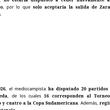
mo
, por lo que
solo aceptaría la salida de Zar
a
.
026
, el mediocampista
ha disputado 20 partidos
eda
, de los cuales
16 corresponden al Torne
 y cuatro a la Copa Sudamericana
. Además,
regi
stencia
.