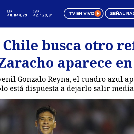
UF:
IVP:
TV EN VIVO
SEÑAL RA
40.844,79
42.129,81
s
Mundo Inmobiliario
Regi
 Chile busca otro re
al
Negocios
Tend
 Zaracho aparece en
Pura Mujer
Vide
venil Gonzalo Reyna, el cuadro azul ap
o está dispuesta a dejarlo salir media