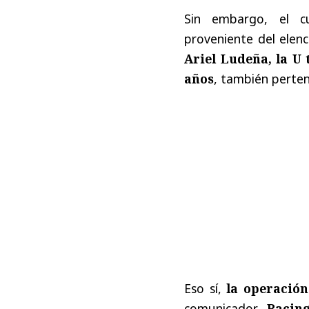
Sin embargo, el c
proveniente del elen
Ariel Ludeña, la U 
años
, también perten
Eso sí,
la operación
comunicador,
Racin