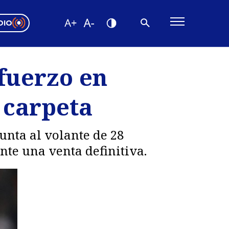
DIO
ón Valparaíso
Editorial
fuerzo en
encias
 carpeta
os
unta al volante de 28
nte una venta definitiva.