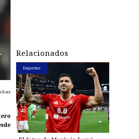
Relacionados
Deportes
sitas
tero
esde