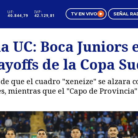
UF:
IVP:
TV EN VIVO
SEÑAL RA
40.844,79
42.129,81
s
Mundo Inmobiliario
Regi
la UC: Boca Juniors 
al
Negocios
Tend
layoffs de la Copa 
Pura Mujer
Vide
 de que el cuadro "xeneize" se alzara 
s, mientras que el "Capo de Provincia"