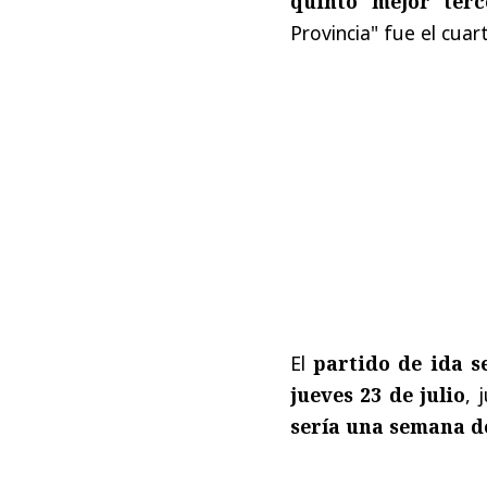
quinto mejor ter
Provincia" fue el cua
El
partido de ida s
jueves 23 de julio
, 
sería una semana d