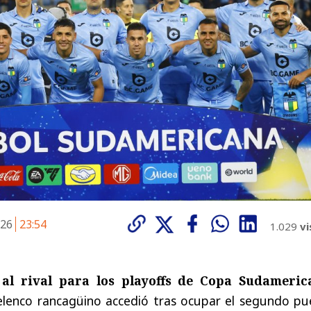
026
23:54
1.029
vi
 al rival para los playoffs de Copa Sudameric
l elenco rancagüino accedió tras ocupar el segundo p