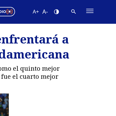
DIO
ón Valparaíso
Editorial
enfrentará a
encias
Sudamericana
os
como el quinto mejor
 fue el cuarto mejor