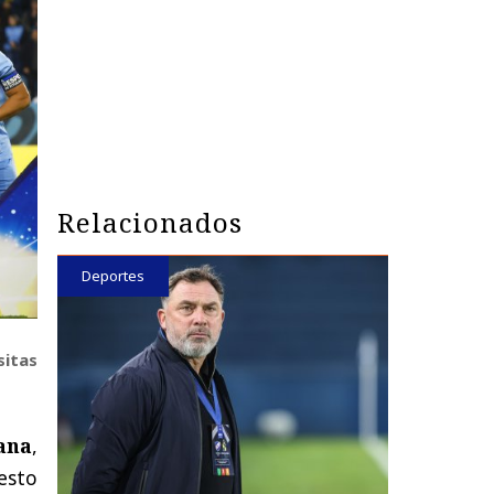
Relacionados
Deportes
sitas
ana
,
uesto