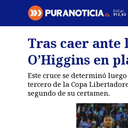
Click acá para ir directamente al contenido
Dólar:
912,63
Nacional
Espectáculo
Tras caer ante 
Regiones
Internacion
O’Higgins en p
Deportes
Motores
Este cruce se determinó luego
tercero de la Copa Libertadore
segundo de su certamen.