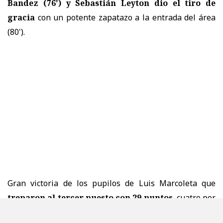
Bandez (76') y Sebastián Leyton dio el tiro de
gracia
con un potente zapatazo a la entrada del área
(80').
Gran victoria de los pupilos de Luis Marcoleta que
treparon al tercer puesto con 29 puntos
, cuatro por
debajo del líder Cobreloa. La escuadra hispana, en