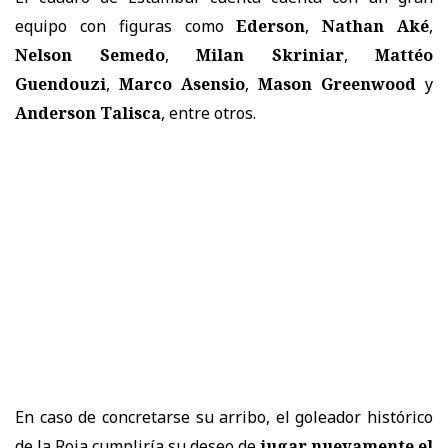
equipo con figuras como
Ederson
,
Nathan Aké
,
Nelson Semedo
,
Milan Skriniar
,
Mattéo
Guendouzi
,
Marco Asensio
,
Mason Greenwood
y
Anderson Talisca
, entre otros.
En caso de concretarse su arribo, el goleador histórico
de la Roja cumpliría su deseo de
jugar nuevamente el