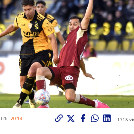
2026
20:14
1718
vi