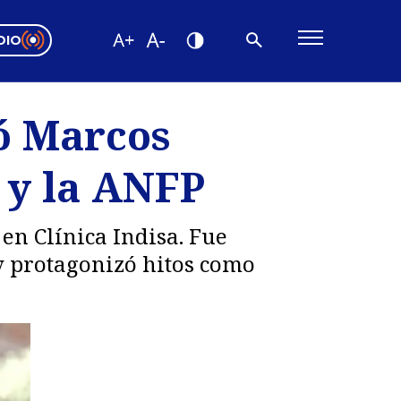
DIO
ón Valparaíso
Editorial
ió Marcos
encias
b y la ANFP
os
 en Clínica Indisa. Fue
 y protagonizó hitos como