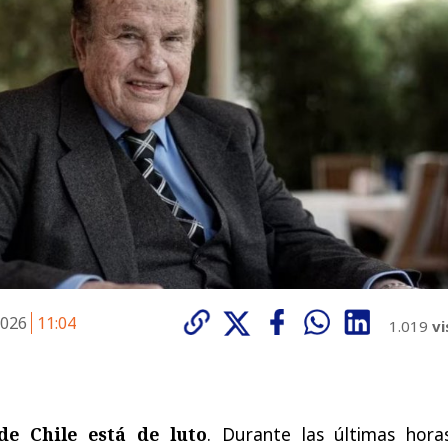
2026
11:04
1.019
vi
de Chile
está de luto
. Durante las últimas hor