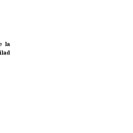
e la
ilad