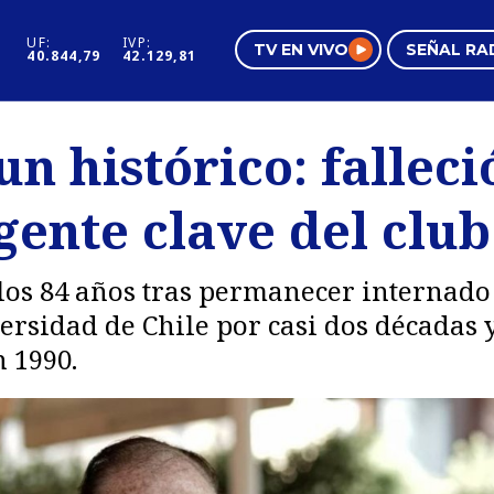
UF:
IVP:
TV EN VIVO
SEÑAL RA
40.844,79
42.129,81
s
Mundo Inmobiliario
Regi
un histórico: fallec
al
Negocios
Tend
gente clave del clu
Pura Mujer
Vide
a los 84 años tras permanecer internado
versidad de Chile por casi dos décadas
n 1990.