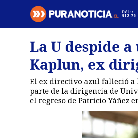
Click acá para ir directamente al contenido
Dólar:
912,75
Nacional
Espectáculo
La U despide a 
Regiones
Internacion
Kaplun, ex diri
Deportes
Motores
El ex directivo azul falleció 
parte de la dirigencia de Uni
el regreso de Patricio Yáñez e