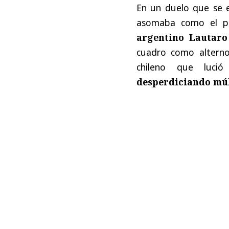
En un duelo que se e
asomaba como el pr
argentino
Lautaro
cuadro como altern
chileno que lució i
desperdiciando múl