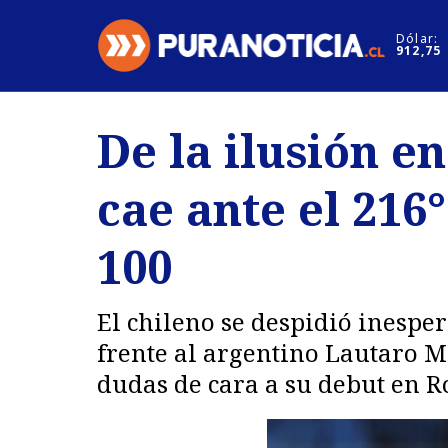
Click acá para ir directamente al contenido
Dólar:
912,75
Nacional
Espectáculo
De la ilusión e
Regiones
Internacion
cae ante el 216
Deportes
Motores
100
El chileno se despidió inespe
frente al argentino Lautaro M
dudas de cara a su debut en R