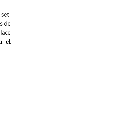
set.
os de
lace
n el