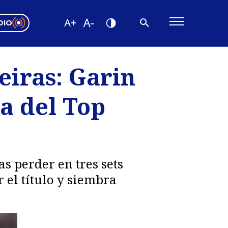
DIO
ón Valparaíso
Editorial
eiras: Garin
encias
ja del Top
os
s perder en tres sets
 el título y siembra