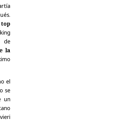
rtía
ués.
 top
king
o de
e la
ximo
o el
jo se
e un
cano
ieri