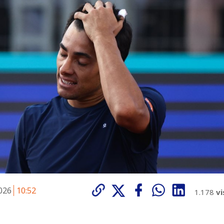
2026
10:52
1.178
vi