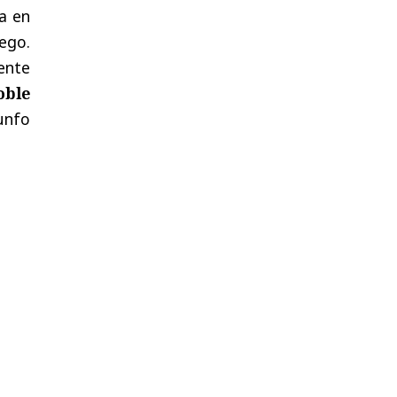
ca en
uego.
ente
oble
iunfo