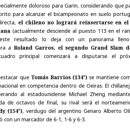
pecialmente doloroso para Garin, considerando que pa
vorito para alcanzar el bicampeonato en suelo portug
irecta,
el chileno no logrará reinsertarse en el
mana
(actualmente desciende al puesto 113 en el ran
 este resultado lo deja con un panorama llen
cara a
Roland Garros, el segundo Grand Slam d
uadro principal comenzará a disputarse el pró
destacar que
Tomás Barrios (134°)
se mantiene com
acional en competencia dentro de Oeiras. El chillane
perando al estadounidense Michael Zheng mediant
da de octavos de final, su rival será el norteameri
y (154°)
, verdugo del argentino Genaro Alberto Oliv
ó con un marcador de 6-1, 1-6 y 6-3.