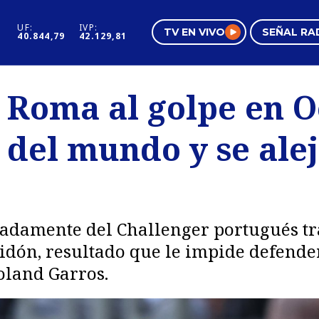
UF:
IVP:
TV EN VIVO
SEÑAL RA
40.844,79
42.129,81
s
Mundo Inmobiliario
Regi
n Roma al golpe en O
al
Negocios
Tend
° del mundo y se ale
Pura Mujer
Vide
radamente del Challenger portugués tra
idón, resultado que le impide defender
oland Garros.