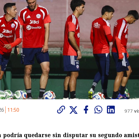
026
11:50
977
vi
a podría quedarse sin disputar su segundo amis