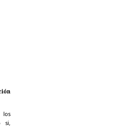
ción
 los
 si,