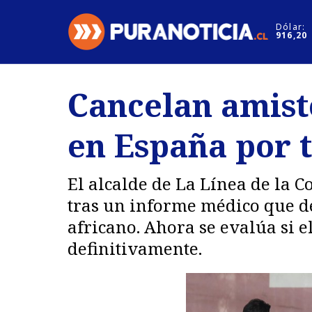
Click acá para ir directamente al contenido
Dólar:
916,20
Nacional
Espectáculo
Cancelan amist
Regiones
Internacion
en España por 
Deportes
Motores
El alcalde de La Línea de la C
tras un informe médico que des
africano. Ahora se evalúa si
definitivamente.