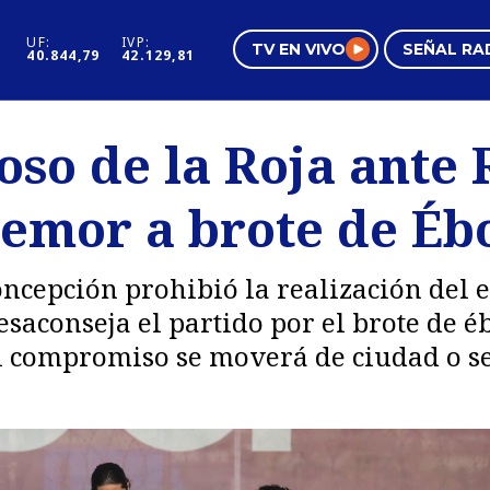
UF:
IVP:
TV EN VIVO
SEÑAL RA
40.844,79
42.129,81
s
Mundo Inmobiliario
Regi
oso de la Roja ante
al
Negocios
Tend
temor a brote de Éb
Pura Mujer
Vide
oncepción prohibió la realización del 
aconseja el partido por el brote de éb
 el compromiso se moverá de ciudad o 