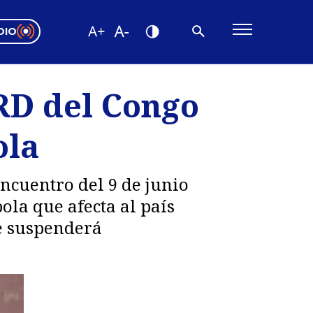
DIO
ón Valparaíso
Editorial
 RD del Congo
encias
ola
os
encuentro del 9 de junio
ola que afecta al país
se suspenderá