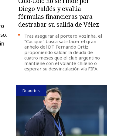
Colo-Colo no se rinde por
Diego Valdés y evalúa
fórmulas financieras para
destrabar su salida de Vélez
ro
so,
Tras asegurar al portero Vozinha, el
"Cacique" busca satisfacer el gran
án
anhelo del DT Fernando Ortiz
proponiendo saldar la deuda de
cuatro meses que el club argentino
mantiene con el volante chileno o
esperar su desvinculación vía FIFA.
Deportes