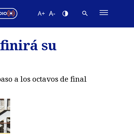
DIO
ón Valparaíso
Editorial
finirá su
encias
os
aso a los octavos de final