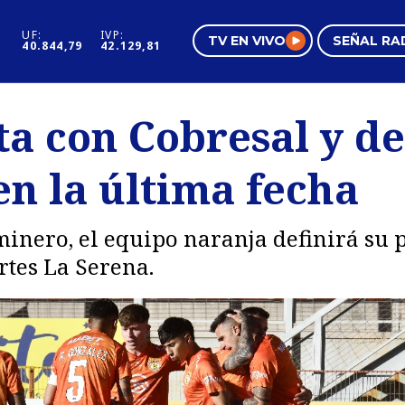
UF:
IVP:
TV EN VIVO
SEÑAL RA
40.844,79
42.129,81
s
Mundo Inmobiliario
Regi
a con Cobresal y de
al
Negocios
Tend
en la última fecha
Pura Mujer
Vide
 minero, el equipo naranja definirá su p
rtes La Serena.