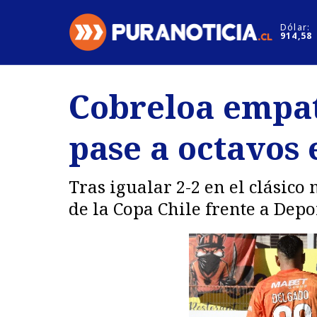
Click acá para ir directamente al contenido
Dólar:
914,58
Nacional
Espectáculo
Cobreloa empat
Regiones
Internacion
pase a octavos 
Deportes
Motores
Tras igualar 2-2 en el clásico
de la Copa Chile frente a Depo