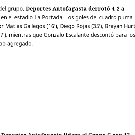
del grupo,
Deportes Antofagasta derrotó 4-2 a
en el estadio La Portada. Los goles del cuadro puma
r Matías Gallegos (16'), Diego Rojas (35'), Brayan Hu
(77'), mientras que Gonzalo Escalante descontó para lo
mpo agregado.
,
Deportes Antofagasta lidera el Grupo C con 13