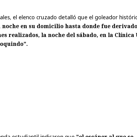
ales, el elenco cruzado detalló que el goleador históri
 noche en su domicilio hasta donde fue derivad
es realizados, la noche del sábado, en la Clínica
poquindo".
enda estudiantil indicaron que
"el escáner al que se