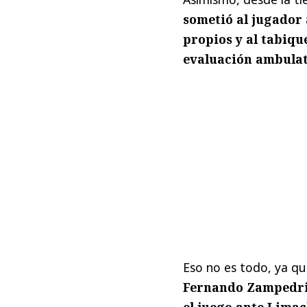
sometió al jugador 
propios y al tabique
evaluación ambulat
Eso no es todo, ya q
Fernando Zampedri 
el juego ante Limac