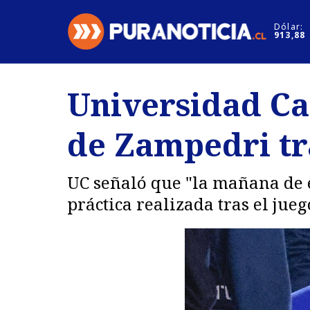
Click acá para ir directamente al contenido
Dólar:
913,88
Nacional
Espectáculo
Universidad Cat
Regiones
Internacion
de Zampedri tra
Deportes
Motores
UC señaló que "la mañana de
práctica realizada tras el jue