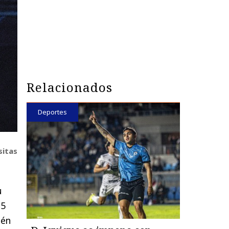
Relacionados
Deportes
sitas
u
35
tén