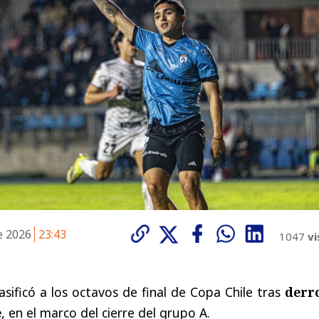
de 2026
23:43
1047
vi
asificó a los octavos de final de Copa Chile tras
derr
e
, en el marco del cierre del grupo A.