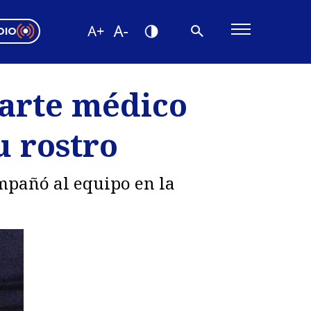
DIO
ón Valparaíso
Editorial
parte médico
encias
u rostro
os
pañó al equipo en la