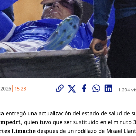
 2026
15:23
1.294
vi
ca
entregó una actualización del estado de salud de s
ampedri
, quien tuvo que ser sustituido en el minuto 
rtes Limache
después de un rodillazo de Misael Llan