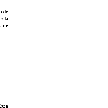
ón de
ó la
s de
obra