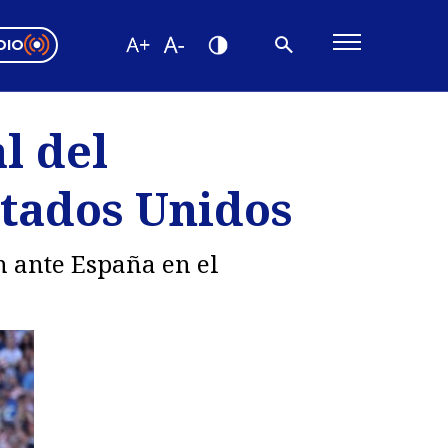
DIO
ón Valparaíso
Editorial
l del
encias
stados Unidos
os
n ante España en el