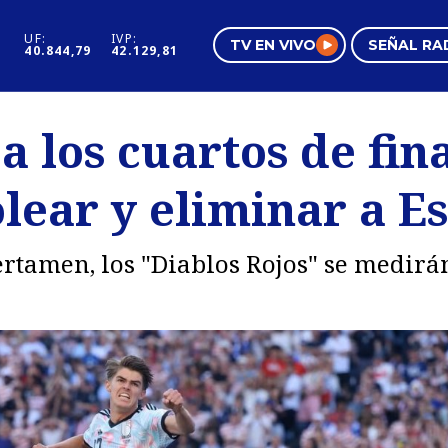
UF:
IVP:
TV EN VIVO
SEÑAL RA
40.844,79
42.129,81
s
Mundo Inmobiliario
Regi
a los cuartos de fina
al
Negocios
Tend
lear y eliminar a E
Pura Mujer
Vide
ertamen, los "Diablos Rojos" se medirá