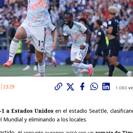
6
23:29
1.080
vi
-1 a Estados Unidos
en el estadio Seattle, clasifica
el Mundial y eliminando a los locales.
rtido, e
l conjunto europeo avisó con un
remate de Tim