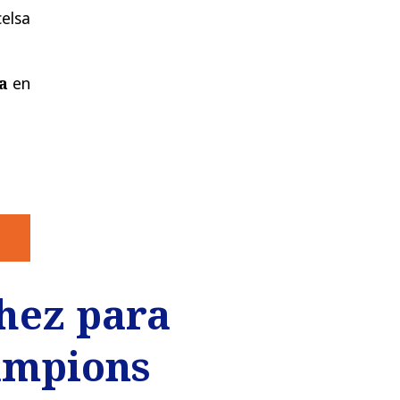
elsa
a
en
hez para
hampions