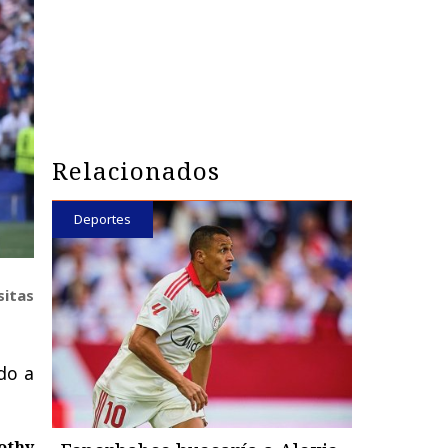
Relacionados
Deportes
sitas
ndo a
othy