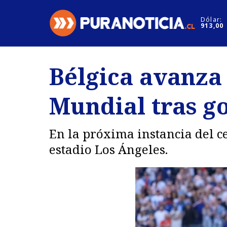
Click acá para ir directamente al contenido
Dólar:
913,00
Nacional
Espectáculo
Bélgica avanza 
Regiones
Internacion
Mundial tras go
Deportes
Motores
En la próxima instancia del c
estadio Los Ángeles.