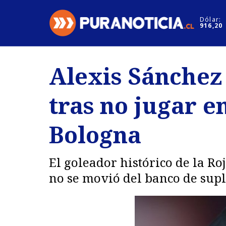
Click acá para ir directamente al contenido
Dólar:
916,20
Nacional
Espectáculo
Alexis Sánchez
Regiones
Internacion
tras no jugar e
Deportes
Motores
Bologna
El goleador histórico de la Ro
no se movió del banco de supl