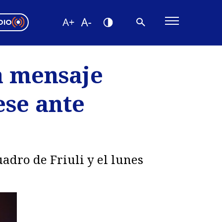
DIO
ón Valparaíso
Editorial
a mensaje
encias
ese ante
os
adro de Friuli y el lunes