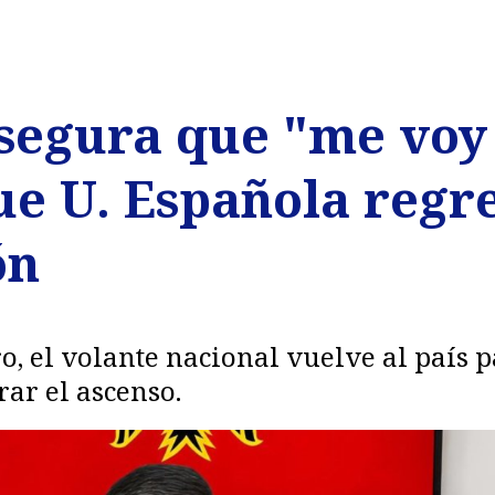
segura que "me voy 
e U. Española regre
ón
ro, el volante nacional vuelve al país
rar el ascenso.