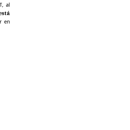
, al
está
r en