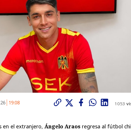
026
19:08
1053
vi
 en el extranjero,
Ángelo Araos
regresa al fútbol ch