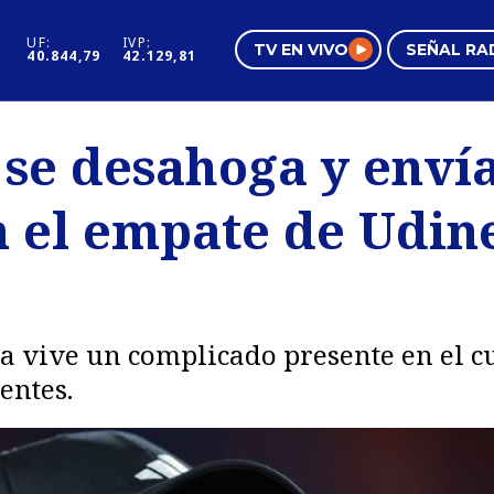
UF:
IVP:
TV EN VIVO
SEÑAL RA
40.844,79
42.129,81
s
Mundo Inmobiliario
Regi
 se desahoga y enví
al
Negocios
Tend
n el empate de Udin
Pura Mujer
Vide
ja vive un complicado presente en el cu
entes.