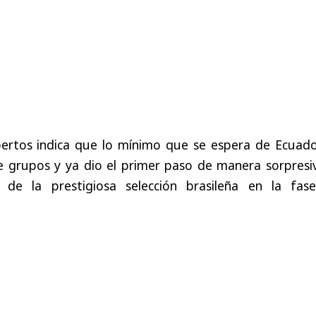
ertos
indica
que
lo
mínimo
que
se
espera
de
Ecuado
e
grupos
y
ya
dio
el
primer
paso
de
manera
sorpresi
de
la
prestigiosa
selección
brasileña
en
la
fas