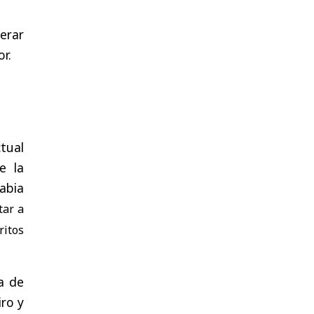
erar
or
.
ctual
e
la
abia
tar
a
ritos
a
de
iro
y