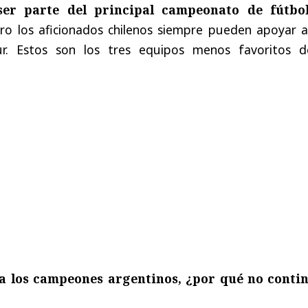
ser
parte
del
principal
campeonato
de
fútbo
ro
los
aficionados
chilenos
siempre
pueden
apoyar
r
.
Estos
son
los
tres
equipos
menos
favoritos
d
a
los
campeones
argentinos
, ¿
por
qué
no
conti