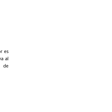
r
es
va
al
e
de