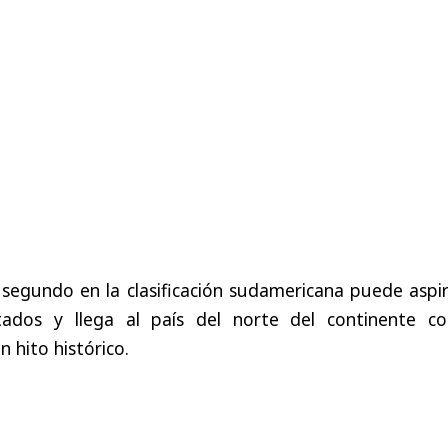
segundo
en
la
clasificación
sudamericana
puede
aspi
tados
y
llega
al
país
del
norte
del
continente
co
un
hito
histórico
.