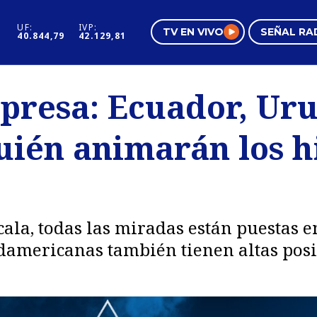
UF:
IVP:
TV EN VIVO
SEÑAL RA
40.844,79
42.129,81
s
Mundo Inmobiliario
Regi
rpresa: Ecuador, Ur
al
Negocios
Tend
uién animarán los h
Pura Mujer
Vide
ala, todas las miradas están puestas e
damericanas también tienen altas posi