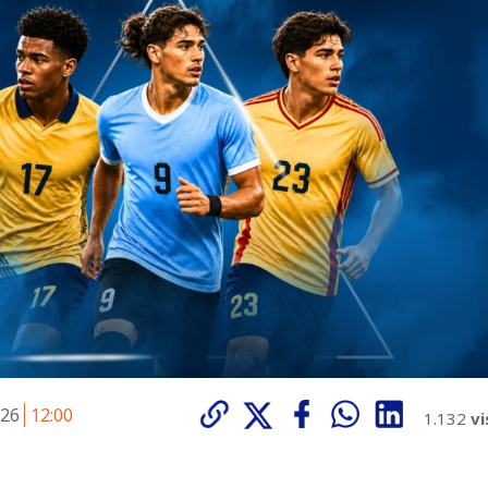
026
12:00
1.132
vi