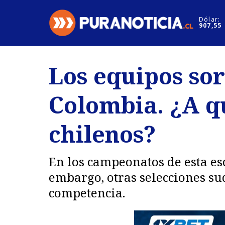
Click acá para ir directamente al contenido
Dólar:
907,55
Nacional
Espectáculo
Los equipos so
Regiones
Internacion
Colombia. ¿A q
Deportes
Motores
chilenos?
En los campeonatos de esta esc
embargo, otras selecciones su
competencia.