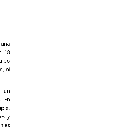
una
n
18
uipo
on
,
ni
,
un
e
.
En
apié
,
es
y
en
es