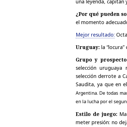
una
leyenda
,
capitán
¿
Por
qué
pueden
so
el
momento
adecuad
Mejor
resultado
:
Oct
Uruguay
:
la
“
locura
”
Grupo
y
prospecto
selección
uruguaya
selección
derrote
a
C
Saudita
,
ya
que
en
e
Argentina
. De
todas
ma
en
la
lucha
por
el
segun
Estilo
de
juego
:
Ma
meter
presión
:
no
dej