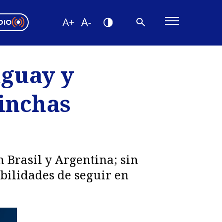
DIO
ón Valparaíso
Editorial
uguay y
encias
inchas
os
n Brasil y Argentina; sin
bilidades de seguir en