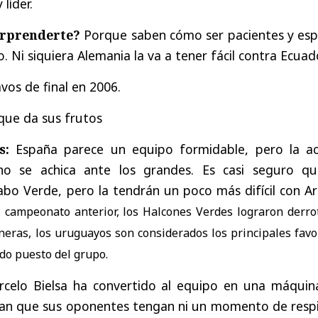
y
líder
.
rprenderte
?
Porque
saben
cómo
ser
pacientes
y
esp
o
. Ni
siquiera
Alemania
la
va
a
tener
fácil
contra
Ecuad
avos
de
final
en
2006.
que
da
sus
frutos
s
:
España
parece
un
equipo
formidable
,
pero
la
a
no
se
achica
ante
los
grandes
.
Es
casi
seguro
qu
abo
Verde
,
pero
la
tendrán
un
poco
más
difícil
con
Ar
l
campeonato
anterior
,
los
Halcones
Verdes
lograron
derro
neras
,
los
uruguayos
son
considerados
los
principales
favo
do
puesto
del
grupo
.
rcelo
Bielsa
ha
convertido
al
equipo
en
una
máquin
an
que
sus
oponentes
tengan
ni
un
momento
de
resp