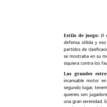
Estilo
de
juego
:
El
defensa
sólida
y
eso
partidos
de
clasificac
se
mostraba
en
su
m
siquiera
contra
los
fa
Las
grandes
estre
incansable
motor
en
segundo
lugar
,
tene
quienes
son
jugador
una
gran
serenidad
.
E