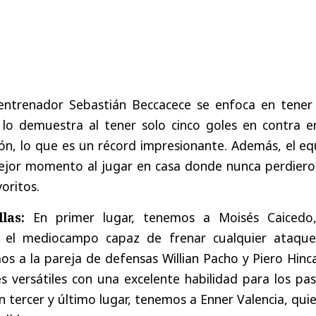
entrenador
Sebastián
Beccacece
se
enfoca
en
tener
lo
demuestra
al
tener
solo
cinco
goles
en
contra
e
ión
,
lo
que
es
un
récord
impresionante
.
Además
,
el
eq
ejor
momento
al
jugar
en
casa
donde
nunca
perdier
voritos
.
llas
:
En
primer
lugar
,
tenemos
a
Moisés
Caicedo
el
mediocampo
capaz
de
frenar
cualquier
ataqu
mos
a
la
pareja
de
defensas
Willian
Pacho
y
Piero
Hinc
es
versátiles
con
una
excelente
habilidad
para
los
pas
n
tercer
y
último
lugar
,
tenemos
a
Enner
Valencia
,
qui