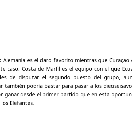
s
:
Alemania
es
el
claro
favorito
mientras
que
Curaçao
ste
caso
,
Costa
de
Marfil
es
el
equipo
con
el
que
Ecu
des
de
disputar
el
segundo
puesto
del
grupo
,
au
ar
también
podría
bastar
para
pasar
a
los
dieciseisavo
or
ganar
desde
el
primer
partido
que
en
esta
oportun
los
Elefantes
.