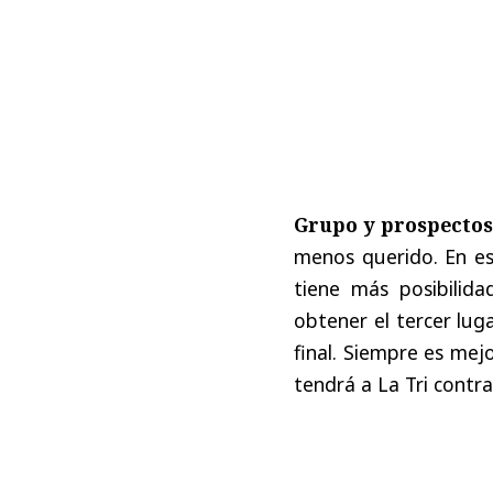
Grupo
y
prospecto
menos
querido
.
En
e
tiene
más
posibilida
obtener
el
tercer
lug
final
.
Siempre
es
mej
tendrá
a La
Tri
contra