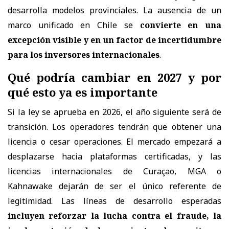
desarrolla modelos provinciales. La ausencia de un
marco unificado en Chile se
convierte en una
excepción visible y en un factor de incertidumbre
para los inversores internacionales
.
Qué podría cambiar en 2027 y por
qué esto ya es importante
Si la ley se aprueba en 2026, el año siguiente será de
transición. Los operadores tendrán que obtener una
licencia o cesar operaciones. El mercado empezará a
desplazarse hacia plataformas certificadas, y las
licencias internacionales de Curaçao, MGA o
Kahnawake dejarán de ser el único referente de
legitimidad. Las líneas de desarrollo esperadas
incluyen reforzar la lucha contra el fraude, la