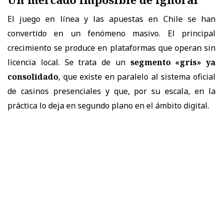
El juego en línea y las apuestas en Chile se han
convertido en un fenómeno masivo. El principal
crecimiento se produce en plataformas que operan sin
licencia local. Se trata de un
segmento «gris» ya
consolidado
, que existe en paralelo al sistema oficial
de casinos presenciales y que, por su escala, en la
práctica lo deja en segundo plano en el ámbito digital.