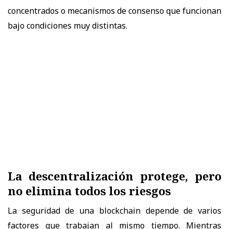
concentrados o mecanismos de consenso que funcionan
bajo condiciones muy distintas.
La descentralización protege, pero
no elimina todos los riesgos
La seguridad de una blockchain depende de varios
factores que trabajan al mismo tiempo. Mientras