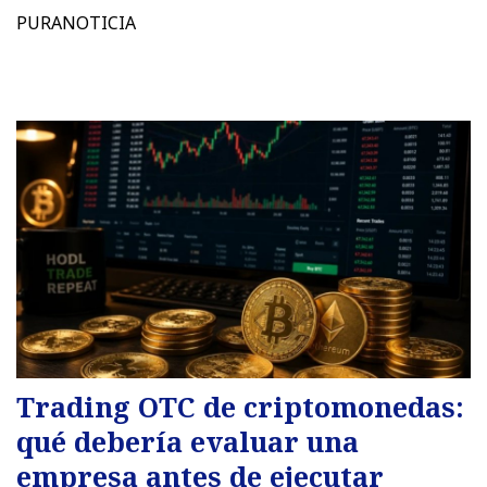
PURANOTICIA
Trading OTC de criptomonedas:
qué debería evaluar una
empresa antes de ejecutar