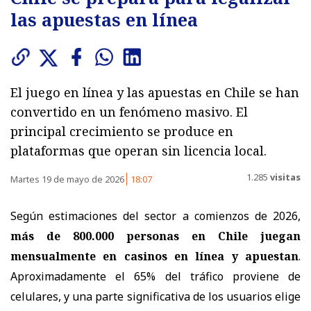
las apuestas en línea
El juego en línea y las apuestas en Chile se han
convertido en un fenómeno masivo. El
principal crecimiento se produce en
plataformas que operan sin licencia local.
1.285
visitas
Martes 19 de mayo de 2026
18:07
Según estimaciones del sector a comienzos de 2026,
más de 800.000 personas en Chile juegan
mensualmente en casinos en línea y apuestan
.
Aproximadamente el 65% del tráfico proviene de
celulares, y una parte significativa de los usuarios elige