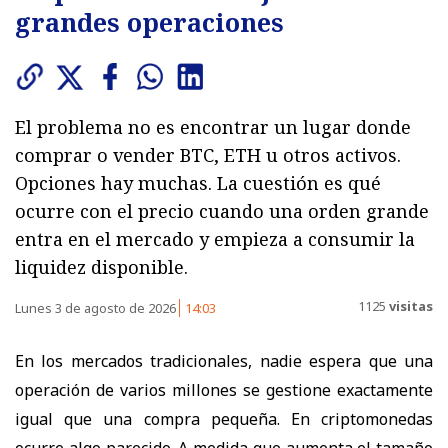
grandes operaciones
El problema no es encontrar un lugar donde
comprar o vender BTC, ETH u otros activos.
Opciones hay muchas. La cuestión es qué
ocurre con el precio cuando una orden grande
entra en el mercado y empieza a consumir la
liquidez disponible.
1125
visitas
Lunes 3 de agosto de 2026
14:03
En los mercados tradicionales, nadie espera que una
operación de varios millones se gestione exactamente
igual que una compra pequeña. En criptomonedas