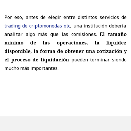
Por eso, antes de elegir entre distintos servicios de
trading de criptomonedas otc
, una institución debería
analizar algo más que las comisiones.
El tamaño
mínimo de las operaciones, la liquidez
disponible, la forma de obtener una cotización y
el proceso de liquidación
pueden terminar siendo
mucho más importantes.