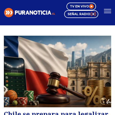
Click acá para ir directamente al contenido
TV EN VIVO
SEÑAL RADIO
Dólar:
912,75
UF:
40.844,79
IVP:
42.129,81
Nacional
Espectáculos
Mundo Inmobiliario
Región Valparaíso
Editorial
Regiones
Internacional
Negocios
Tendencias
Deportes
Motores
Pura Mujer
Videos
Chile se prepara para legalizar