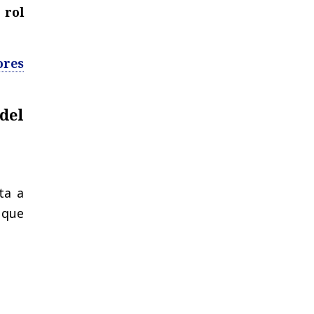
 rol
ores
del
ta a
 que