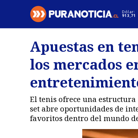
Click acá para ir directamente al contenido
Dólar:
913,71
Nacional
Espectáculo
Apuestas en ten
Regiones
Internacion
los mercados en
Deportes
Motores
entretenimient
El tenis ofrece una estructura
set abre oportunidades de inte
favoritos dentro del mundo de