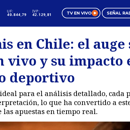
UF:
IVP:
TV EN VIVO
SEÑAL RA
40.844,79
42.129,81
s
Mundo Inmobiliario
Regi
is en Chile: el auge 
al
Negocios
Tend
 vivo y su impacto 
Pura Mujer
Vide
o deportivo
 ideal para el análisis detallado, cada 
rpretación, lo que ha convertido a est
 las apuestas en tiempo real.