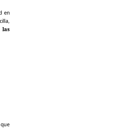
d en
lla,
 las
 que