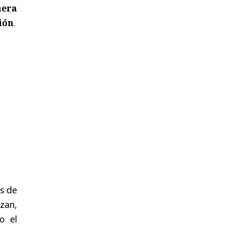
nera
ión
.
s de
zan,
o el