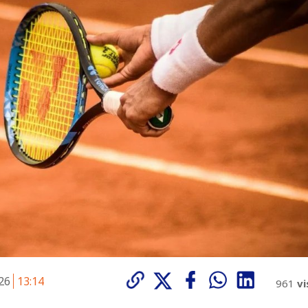
026
13:14
961
vi