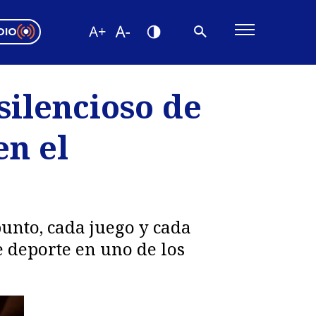
DIO
ón Valparaíso
Editorial
silencioso de
encias
en el
os
punto, cada juego y cada
e deporte en uno de los