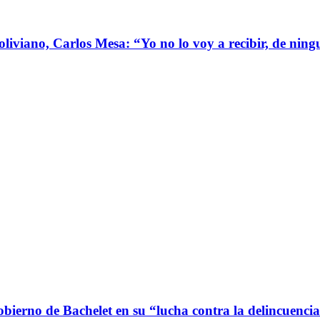
boliviano, Carlos Mesa: “Yo no lo voy a recibir, de ni
bierno de Bachelet en su “lucha contra la delincuenci