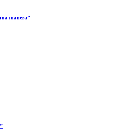
nguna manera”
a”