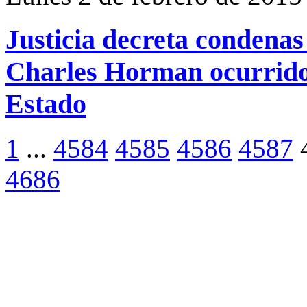
Justicia decreta condenas 
Charles Horman ocurrido 
Estado
1
...
4584
4585
4586
4587
4686